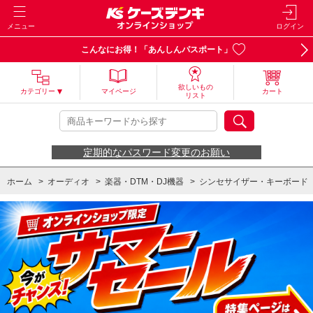
メニュー
ログイン
こんなにお得！「あんしんパスポート」
欲しいもの
カテゴリー
マイページ
カート
リスト
定期的なパスワード変更のお願い
ホーム
>
オーディオ
>
楽器・DTM・DJ機器
>
シンセサイザー・キーボード
ホーム
>
カー用品・ホビー・アウトドア他
>
楽器・DTM・DJ機器
>
シンセ