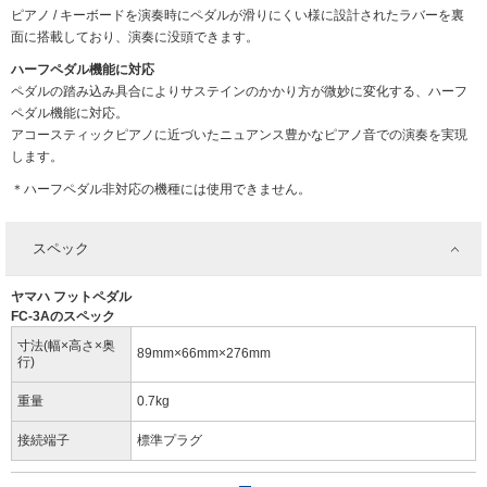
ピアノ / キーボードを演奏時にペダルが滑りにくい様に設計されたラバーを裏
面に搭載しており、演奏に没頭できます。
ハーフペダル機能に対応
ペダルの踏み込み具合によりサステインのかかり方が微妙に変化する、ハーフ
ペダル機能に対応。
アコースティックピアノに近づいたニュアンス豊かなピアノ音での演奏を実現
します。
＊ハーフペダル非対応の機種には使用できません。
スペック
ヤマハ フットペダル
FC-3Aのスペック
寸法(幅×高さ×奥
89mm×66mm×276mm
行)
重量
0.7kg
接続端子
標準プラグ