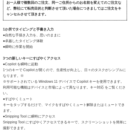
お一人様で複数回のご注文、同一ご住所からのお名前を変えてのご注文な
ど、弊社にて転売目的と判断させて頂いた場合につきましてはご注文をキ
ャンセルさせて頂きます。
1か所でタイピングと手書き入力
●自然な手描き入力を、思いのままに
●卓越したタイピング体験
●瞬時に作業を開始
3つの新しいキーにすばやくアクセス
●Copilot を瞬時に起動
1つのキーで Copilot が開くので、生産性が向上し、日々のタスクがシンプルに
なります。※
※サポートされている Windows 11 デバイスで Copilot キーを使用できます。
利用可能な機能はデバイスと市場によって異なります。キー対応 をご覧くださ
い。
●すばやくミュート
キーをタップするだけで、マイクをすばやくミュート解除またはミュートでき
ます。
●Snipping Tool に瞬時にアクセス
Snipping Tool にすばやくアクセスできるキーで、スクリーンショットを簡単に
撮影できます。