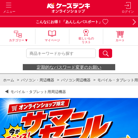
メニュー
ログイン
こんなにお得！「あんしんパスポート」
欲しいもの
カテゴリー
マイページ
カート
リスト
定期的なパスワード変更のお願い
ホーム
>
パソコン・周辺機器
>
パソコン周辺機器
>
モバイル・タブレット用
モバイル・タブレット用周辺機器