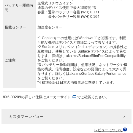
充電式リチウムイオン
バッテリー駆動時
通常のデバイス使用で最大15時間 *3
間
容量：通常バッテリー容量 (WH) 0.171
最小バッテリー容量 (WH) 0.164
搭載センサー
加速度センサー
*1 Copilotキーの使用にはWindows 11が必要です。利用
可能な機能はデバイスと市場によって異なります。
*2 Surface スリム ペン（2nd エディション）の操作性と
互換性は、使用している Surface デバイスによって異な
ります。詳細は、aka.ms/SurfaceSlimPenCompatibility
ご注意
をご覧ください。
*3 バッテリー駆動時間は、使用状況、ネットワークや機
能の構成、信号強度、設定などの要因によって大きく異
なります。詳しくはaka.ms/SurfaceBatteryPerformance
をご覧ください。
*4 標準保証は日本の消費者法に準拠しています。
8X6-00209の詳しい仕様は
メーカーサイト
でご確認ください。
カスタマーレビュー
レビューについて