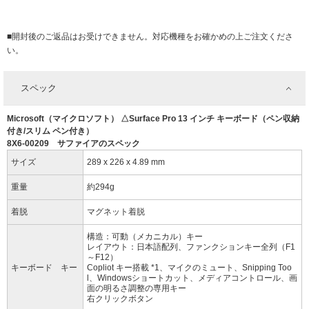
■開封後のご返品はお受けできません。対応機種をお確かめの上ご注文くださ
い。
スペック
Microsoft（マイクロソフト） △Surface Pro 13 インチ キーボード（ペン収納
付き/スリム ペン付き）
8X6-00209 サファイアのスペック
サイズ
289 x 226 x 4.89 mm
重量
約294g
着脱
マグネット着脱
構造：可動（メカニカル）キー
レイアウト：日本語配列、ファンクションキー全列（F1
～F12）
キーボード キー
Copliot キー搭載 *1、マイクのミュート、Snipping Too
l、Windowsショートカット、メディアコントロール、画
面の明るさ調整の専用キー
右クリックボタン