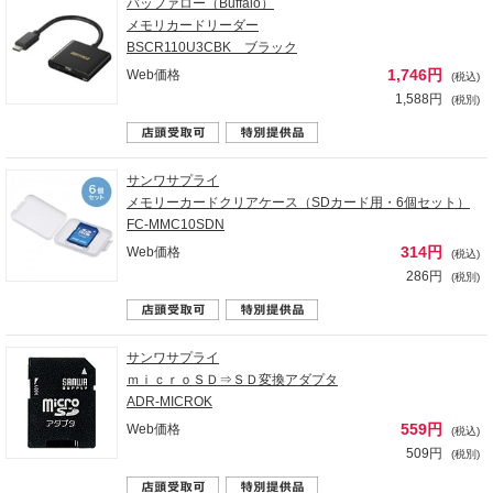
バッファロー（Buffalo）
メモリカードリーダー
BSCR110U3CBK ブラック
1,746円
Web価格
(税込)
1,588円
(税別)
サンワサプライ
メモリーカードクリアケース（SDカード用・6個セット）
FC-MMC10SDN
314円
Web価格
(税込)
286円
(税別)
サンワサプライ
ｍｉｃｒｏＳＤ⇒ＳＤ変換アダプタ
ADR-MICROK
559円
Web価格
(税込)
509円
(税別)