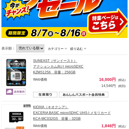
表示順：
カテゴリー
絞り込む
SUNEAST（サンイースト）
アクションカム向け microSDXC
KZMS1256 容量：256GB
16,000円
Web価格
(税込)
14,546円
(税別)
KIOXIA（キオクシア）
EXCERIA BASIC microSDHC UHS-I メモリカード
KCA-MC032GS 容量：32GB
1,848円
Web価格
(税込)