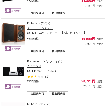
14,806円
Web価格
(税込)
13,460円
(税別)
DENON（デノン）
スピーカーシステム
SC-M41-CW チェリー 【2本1組（ペア）】
19,800円
Web価格
(税込)
18,000円
(税別)
Panasonic（パナソニック）
ミニコンポ
SC-PMX90-S シルバー
（1）
28,721円
Web価格
(税込)
26,110円
(税別)
DENON（デノン）