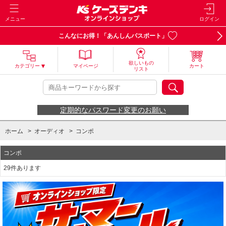
メニュー
ログイン
こんなにお得！「あんしんパスポート」
欲しいもの
カテゴリー
マイページ
カート
リスト
定期的なパスワード変更のお願い
ホーム
>
オーディオ
>
コンポ
コンポ
29件あります