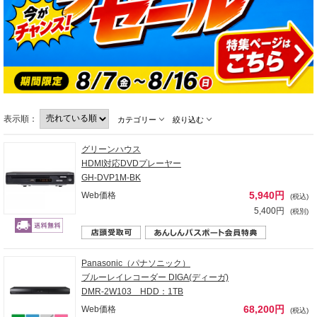
表示順：
カテゴリー
絞り込む
グリーンハウス
HDMI対応DVDプレーヤー
GH-DVP1M-BK
5,940円
Web価格
(税込)
5,400円
(税別)
Panasonic（パナソニック）
ブルーレイレコーダー DIGA(ディーガ)
DMR-2W103 HDD：1TB
68,200円
Web価格
(税込)