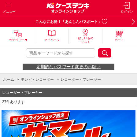
メニュー
ログイン
こんなにお得！「あんしんパスポート」
欲しいもの
カテゴリー
マイページ
カート
リスト
定期的なパスワード変更のお願い
ホーム
>
テレビ・レコーダー
>
レコーダー・プレーヤー
レコーダー・プレーヤー
27件あります