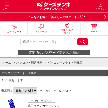
メニュー
ログイン
こんなにお得！「あんしんパスポート」
欲しいもの
カテゴリー
マイページ
カート
リスト
定期的なパスワード変更のお願い
ホーム
>
パソコン・周辺機器
>
パソコンサプライ・消耗品
パソコンサプライ・消耗品
4175件あります
表示順：
カテゴリー
絞り込む
EPSON（エプソン）
純正リボンカートリッジ