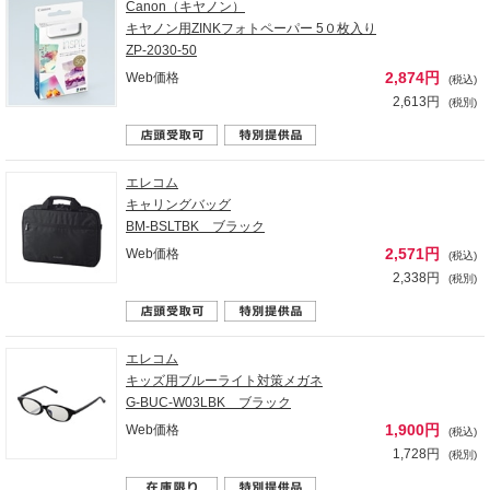
Canon（キヤノン）
キヤノン用ZINKフォトペーパー 5０枚入り
ZP-2030-50
2,874円
Web価格
(税込)
2,613円
(税別)
エレコム
キャリングバッグ
BM-BSLTBK ブラック
2,571円
Web価格
(税込)
2,338円
(税別)
エレコム
キッズ用ブルーライト対策メガネ
G-BUC-W03LBK ブラック
1,900円
Web価格
(税込)
1,728円
(税別)