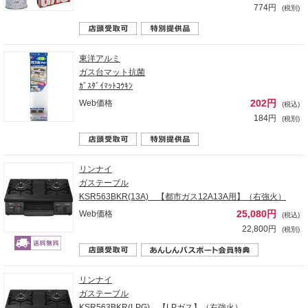
774円
(税別)
東洋アルミ
ガス台マット抗菌
ｶﾞｽﾀﾞｲﾏｯﾄｺｳｷﾝ
202円
Web価格
(税込)
184円
(税別)
リンナイ
ガステーブル
KSR563BKR(13A) 【都市ガス12A13A用】（右強火）
25,080円
Web価格
(税込)
22,800円
(税別)
リンナイ
ガステーブル
KSR563BKR(LPG) 【LPガス】（右強火）