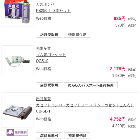
ガスボンベ
PB250-I 3本セット
635円
Web価格
(税込)
578円
(税別)
光陽産業
ゴム管用ソケット
QGS10
2,178円
Web価格
(税込)
1,980円
(税別)
岩谷産業
カセットコンロ（カセットフー スリム カセットこんろ）
CB-SL-1
4,752円
Web価格
(税込)
4,320円
(税別)