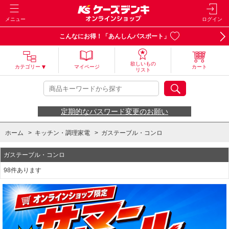
メニュー
ログイン
こんなにお得！「あんしんパスポート」
欲しいもの
カテゴリー
マイページ
カート
リスト
定期的なパスワード変更のお願い
ホーム
>
キッチン・調理家電
>
ガステーブル・コンロ
ガステーブル・コンロ
98件あります