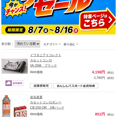
表示順：
カテゴリー
絞り込む
イワタニアイコレクト
カセットコンロ
VA-35M ブラック
4,158円
Web価格
(税込)
3,780円
(税別)
岩谷産業
カセットコンロボンベ
CB-250-OR 3本パック
851円
Web価格
(税込)