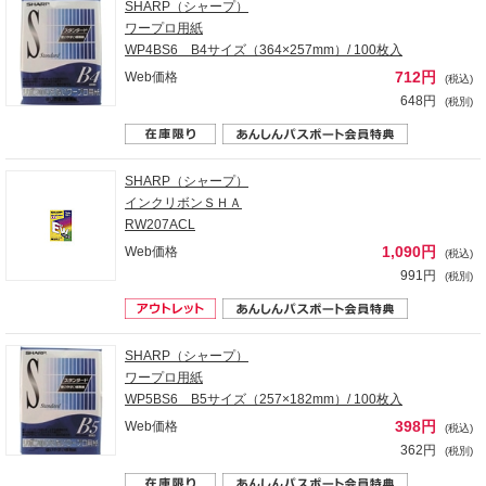
SHARP（シャープ）
ワープロ用紙
WP4BS6 B4サイズ（364×257mm）/ 100枚入
712円
Web価格
(税込)
648円
(税別)
SHARP（シャープ）
インクリボンＳＨＡ
RW207ACL
1,090円
Web価格
(税込)
991円
(税別)
SHARP（シャープ）
ワープロ用紙
WP5BS6 B5サイズ（257×182mm）/ 100枚入
398円
Web価格
(税込)
362円
(税別)