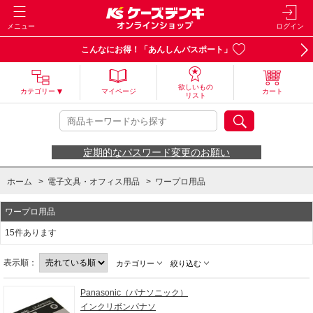
メニュー
ログイン
こんなにお得！「あんしんパスポート」
欲しいもの
カテゴリー
マイページ
カート
リスト
定期的なパスワード変更のお願い
ホーム
>
電子文具・オフィス用品
>
ワープロ用品
ワープロ用品
15件あります
表示順：
カテゴリー
絞り込む
Panasonic（パナソニック）
インクリボンパナソ