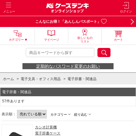
メニュー
ログイン
こんなにお得！「あんしんパスポート」
欲しいもの
カテゴリー
マイページ
カート
リスト
定期的なパスワード変更のお願い
ホーム
>
電子文具・オフィス用品
>
電子辞書・関連品
電子辞書・関連品
57件あります
表示順：
カテゴリー
絞り込む
カシオ計算機
電子辞書ケース