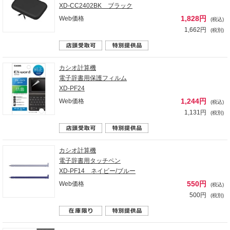
XD-CC2402BK ブラック
1,828円
Web価格
(税込)
1,662円
(税別)
カシオ計算機
電子辞書用保護フィルム
XD-PF24
1,244円
Web価格
(税込)
1,131円
(税別)
カシオ計算機
電子辞書用タッチペン
XD-PF14 ネイビー/ブルー
550円
Web価格
(税込)
500円
(税別)