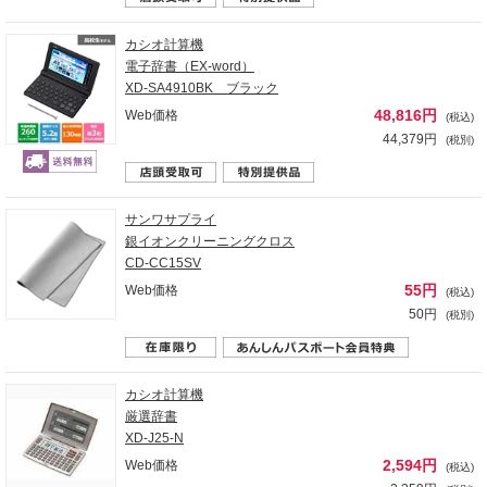
カシオ計算機
電子辞書（EX-word）
XD-SA4910BK ブラック
48,816円
Web価格
(税込)
44,379円
(税別)
サンワサプライ
銀イオンクリーニングクロス
CD-CC15SV
55円
Web価格
(税込)
50円
(税別)
カシオ計算機
厳選辞書
XD-J25-N
2,594円
Web価格
(税込)