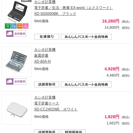
カシオ計算機
電子辞書／生活・教養 EX-word（エクスワード）
XD-SG5000BK ブラック
16,280円
Web価格
(税込)
14,800円
(税別)
カシオ計算機
厳選辞書
XD-80A-N
4,928円
Web価格
(税込)
4,480円
(税別)
カシオ計算機
電子辞書ケース
XD-CC2402WE ホワイト
1,828円
Web価格
(税込)
1,662円
(税別)