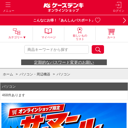
メニュー
ログイン
こんなにお得！「あんしんパスポート」
欲しいもの
カテゴリー
マイページ
カート
リスト
定期的なパスワード変更のお願い
ホーム
>
パソコン・周辺機器
>
パソコン
パソコン
468件あります