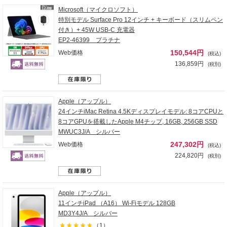
Microsoft（マイクロソフト）
特別モデル Surface Pro 12インチ + キーボード（スリムペン
付き）+ 45W USB-C 充電器
EP2-46399 プラチナ
150,544円
Web価格
(税込)
136,859円
(税別)
Apple（アップル）
24インチiMac Retina 4.5Kディスプレイモデル: 8コアCPUと
8コアGPUを搭載したApple M4チップ, 16GB, 256GB SSD
MWUC3J/A シルバー
247,302円
Web価格
(税込)
224,820円
(税別)
Apple（アップル）
11インチiPad （A16） Wi-Fiモデル 128GB
MD3Y4J/A シルバー
（1）