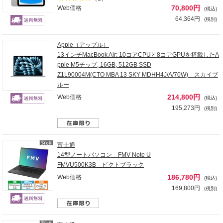
70,800円
Web価格
(税込)
64,364円
(税別)
Apple（アップル）
13インチMacBook Air: 10コアCPUと8コアGPUを搭載したA
pple M5チップ, 16GB, 512GB SSD
Z1L90004M(CTO MBA 13 SKY MDHH4J/A/70W) スカイブ
ルー
214,800円
Web価格
(税込)
195,273円
(税別)
富士通
14型ノートパソコン FMV Note U
FMVU500K3B ピクトブラック
186,780円
Web価格
(税込)
169,800円
(税別)