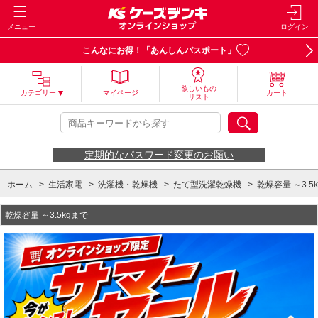
メニュー
ログイン
こんなにお得！「あんしんパスポート」
欲しいもの
カテゴリー
マイページ
カート
リスト
定期的なパスワード変更のお願い
ホーム
>
生活家電
>
洗濯機・乾燥機
>
たて型洗濯乾燥機
>
乾燥容量 ～3.5
乾燥容量 ～3.5kgまで