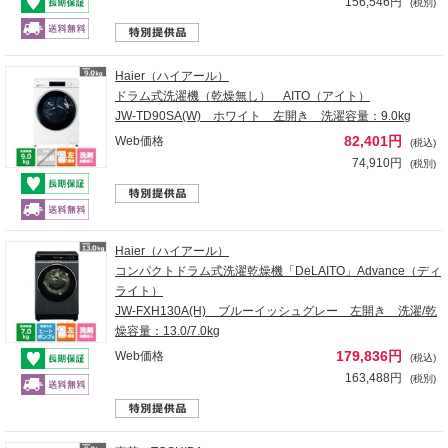
156,546円
(税別)
Haier（ハイアール）
ドラム式洗濯機（乾燥無し） AITO（アイト）
JW-TD90SA(W) ホワイト 左開き 洗濯容量：9.0kg
82,401円
Web価格
(税込)
74,910円
(税別)
Haier（ハイアール）
コンパクトドラム式洗濯乾燥機「DeLAITO」Advance（ディ
ライト）
JW-FXH130A(H) ブルーイッシュグレー 左開き 洗濯/乾
燥容量：13.0/7.0kg
179,836円
Web価格
(税込)
163,488円
(税別)