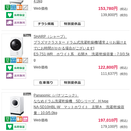
4.0kg
153,780円
Web価格
(税込)
139,800円
(税別)
SHARP（シャープ）
プラズマクラスター ドラム式洗濯乾燥機[通常よりお届けま
でにお時間がかかる場合がございます]
ES-7S1-WR ホワイト系 右開き 洗濯/乾燥容量：7.0/3.5k
g
122,800円
Web価格
(税込)
111,637円
(税別)
Panasonic（パナソニック）
ななめドラム洗濯乾燥機 SDシリーズ H type
NA-SD10HBL-W マットホワイト 左開き 洗濯/乾燥容
量：10.0/5.0kg
197,010円
Web価格
(税込)
179,100円
(税別)