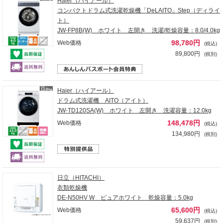
Haier（ハイアール）
コンパクトドラム式洗濯乾燥機「DeLAITO」Step（ディライ
ト）
JW-FP8B(W) ホワイト 左開き 洗濯/乾燥容量：8.0/4.0kg
98,780円
Web価格
(税込)
89,800円
(税別)
Haier（ハイアール）
ドラム式洗濯機 AITO（アイト）
JW-TD120SA(W) ホワイト 左開き 洗濯容量：12.0kg
148,478円
Web価格
(税込)
134,980円
(税別)
日立（HITACHI）
衣類乾燥機
DE-N50HV W ピュアホワイト 乾燥容量：5.0kg
65,600円
Web価格
(税込)
59,637円
(税別)