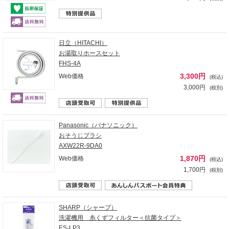
日立（HITACHI）
お湯取りホースセット
FHS-4A
3,300円
Web価格
(税込)
3,000円
(税別)
Panasonic（パナソニック）
おそうじブラシ
AXW22R-9DA0
1,870円
Web価格
(税込)
1,700円
(税別)
SHARP（シャープ）
洗濯機用 糸くずフィルター＜抗菌タイプ＞
ES-LP3