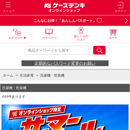
メニュー
ログイン
こんなにお得！「あんしんパスポート」
欲しいもの
カテゴリー
マイページ
カート
リスト
定期的なパスワード変更のお願い
ホーム
>
生活家電
>
洗濯機・乾燥機
洗濯機・乾燥機
444件あります