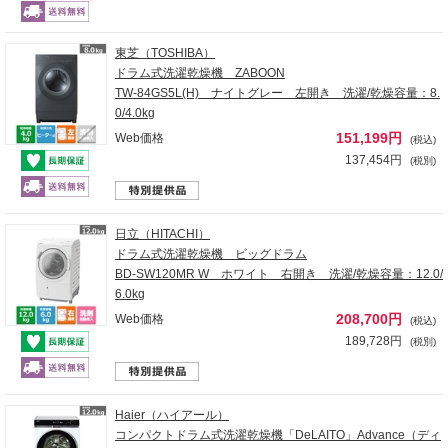
東芝（TOSHIBA）
ドラム式洗濯乾燥機 ZABOON
TW-84GS5L(H) ナイトグレー 左開き 洗濯/乾燥容量：8.
0/4.0kg
151,199円
Web価格
(税込)
137,454円
(税別)
日立（HITACHI）
ドラム式洗濯乾燥機 ビッグドラム
BD-SW120MR W ホワイト 右開き 洗濯/乾燥容量：12.0/
6.0kg
208,700円
Web価格
(税込)
189,728円
(税別)
Haier（ハイアール）
コンパクトドラム式洗濯乾燥機「DeLAITO」Advance（ディ