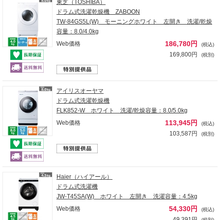
東芝（TOSHIBA）
ドラム式洗濯乾燥機 ZABOON
TW-84GS5L(W) モーニングホワイト 左開き 洗濯/乾燥
容量：8.0/4.0kg
186,780円
Web価格
(税込)
169,800円
(税別)
アイリスオーヤマ
ドラム式洗濯乾燥機
FLK852-W ホワイト 洗濯/乾燥容量：8.0/5.0kg
113,945円
Web価格
(税込)
103,587円
(税別)
Haier（ハイアール）
ドラム式洗濯機
JW-T45SA(W) ホワイト 左開き 洗濯容量：4.5kg
54,330円
Web価格
(税込)
49,391円
(税別)