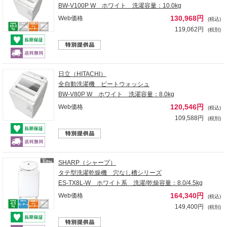
BW-V100P W ホワイト 洗濯容量：10.0kg
130,968円
Web価格
(税込)
119,062円
(税別)
日立（HITACHI）
全自動洗濯機 ビートウォッシュ
BW-V80P W ホワイト 洗濯容量：8.0kg
120,546円
Web価格
(税込)
109,588円
(税別)
SHARP（シャープ）
タテ型洗濯乾燥機 穴なし槽シリーズ
ES-TX8L-W ホワイト系 洗濯/乾燥容量：8.0/4.5kg
164,340円
Web価格
(税込)
149,400円
(税別)