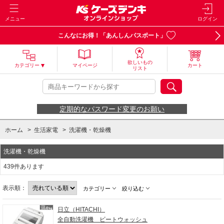
メニュー
ログイン
こんなにお得！「あんしんパスポート」
欲しいもの
カテゴリー
マイページ
カート
リスト
定期的なパスワード変更のお願い
ホーム
>
生活家電
>
洗濯機・乾燥機
洗濯機・乾燥機
439件あります
表示順：
カテゴリー
絞り込む
日立（HITACHI）
全自動洗濯機 ビートウォッシュ