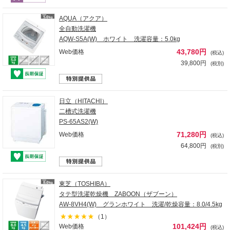
AQUA（アクア）
全自動洗濯機
AQW-S5A(W) ホワイト 洗濯容量：5.0kg
43,780円
Web価格
(税込)
39,800円
(税別)
日立（HITACHI）
二槽式洗濯機
PS-65AS2(W)
71,280円
Web価格
(税込)
64,800円
(税別)
東芝（TOSHIBA）
タテ型洗濯乾燥機 ZABOON（ザブーン）
AW-8VH4(W) グランホワイト 洗濯/乾燥容量：8.0/4.5kg
（1）
101,424円
Web価格
(税込)