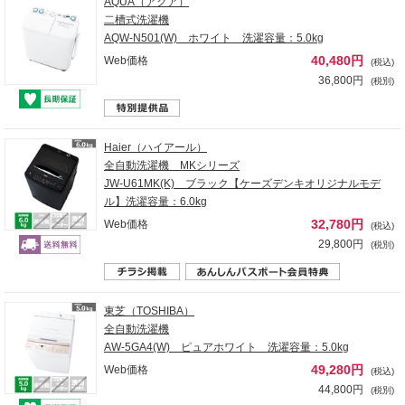
AQUA（アクア）
二槽式洗濯機
AQW-N501(W) ホワイト 洗濯容量：5.0kg
40,480円
Web価格
(税込)
36,800円
(税別)
Haier（ハイアール）
全自動洗濯機 MKシリーズ
JW-U61MK(K) ブラック【ケーズデンキオリジナルモデ
ル】洗濯容量：6.0kg
32,780円
Web価格
(税込)
29,800円
(税別)
東芝（TOSHIBA）
全自動洗濯機
AW-5GA4(W) ピュアホワイト 洗濯容量：5.0kg
49,280円
Web価格
(税込)
44,800円
(税別)