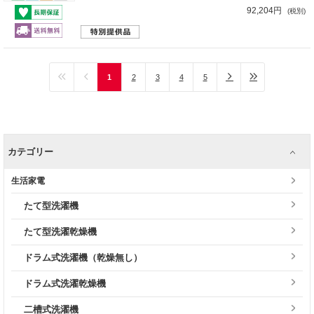
92,204円
(税別)
1
2
3
4
5
カテゴリー
生活家電
たて型洗濯機
たて型洗濯乾燥機
ドラム式洗濯機（乾燥無し）
ドラム式洗濯乾燥機
二槽式洗濯機