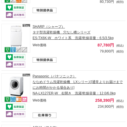
80,730円
(税別)
SHARP（シャープ）
タテ型洗濯乾燥機 穴なし槽シリーズ
ES-TX6K-W ホワイト系 洗濯/乾燥容量：6.5/3.5kg
87,780円
Web価格
(税込)
79,800円
(税別)
Panasonic（パナソニック）
ななめドラム洗濯乾燥機 LXシリーズ[通常よりお届けまで
にお時間がかかる場合あり]
NA-LX127ER-W 右開き 洗濯/乾燥容量：12.0/6.0kg
258,390円
Web価格
(税込)
234,900円
(税別)