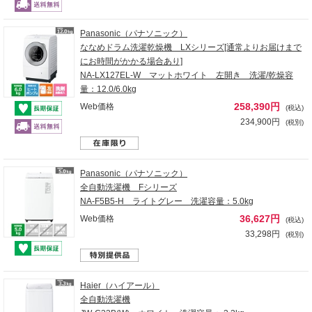
Panasonic（パナソニック）
ななめドラム洗濯乾燥機 LXシリーズ[通常よりお届けまで
にお時間がかかる場合あり]
NA-LX127EL-W マットホワイト 左開き 洗濯/乾燥容
量：12.0/6.0kg
258,390円
Web価格
(税込)
234,900円
(税別)
Panasonic（パナソニック）
全自動洗濯機 Fシリーズ
NA-F5B5-H ライトグレー 洗濯容量：5.0kg
36,627円
Web価格
(税込)
33,298円
(税別)
Haier（ハイアール）
全自動洗濯機