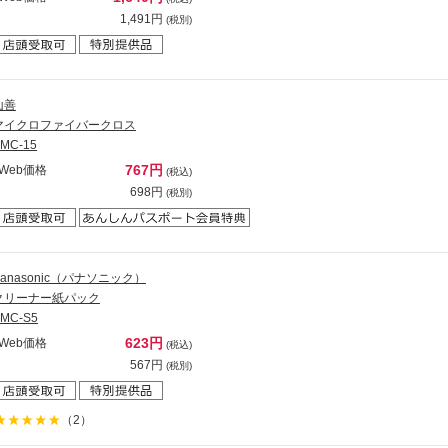
1,491円
(税別)
山善
マイクロファイバークロス
MC-15
767円
Web価格
(税込)
698円
(税別)
Panasonic（パナソニック）
クリーナー紙パック
MC-S5
623円
Web価格
(税込)
567円
(税別)
（2）