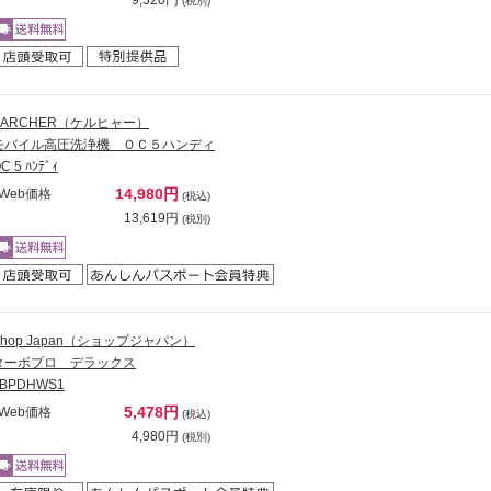
9,320円
(税別)
KARCHER（ケルヒャー）
モバイル高圧洗浄機 ＯＣ５ハンディ
C 5 ﾊﾝﾃﾞｨ
14,980円
Web価格
(税込)
13,619円
(税別)
Shop Japan（ショップジャパン）
ターボプロ デラックス
TBPDHWS1
5,478円
Web価格
(税込)
4,980円
(税別)