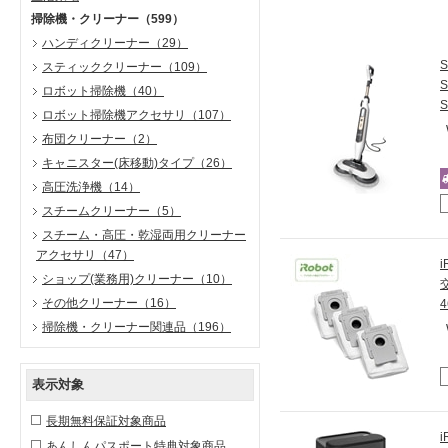
掃除機・クリーナー
（599）
ハンディクリーナー
（29）
スティッククリーナー
（109）
ロボット掃除機
（40）
ロボット掃除機アクセサリ
（107）
布団クリーナー
（2）
キャニスター(床移動)タイプ
（26）
高圧洗浄機
（14）
スチームクリーナー
（5）
スチーム・高圧・乾湿両用クリーナー
アクセサリ
（47）
ショップ(業務用)クリーナー
（10）
その他クリーナー
（16）
4
掃除機・クリーナー関連品
（196）
表示対象
長期無料保証対象商品
あんしんパスポート特典対象商品