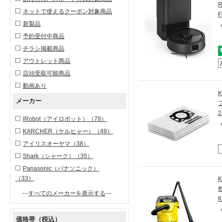
ネットで使えるクーポン対象商品
新製品
予約受付中商品
チラシ掲載商品
アウトレット商品
店頭受取可能商品
動画あり
メーカー
2
iRobot（アイロボット）
（78）
KARCHER（ケルヒャー）
（49）
アイリスオーヤマ
（38）
Shark（シャーク）
（35）
Panasonic（パナソニック）
（33）
---
すべてのメーカーを表示する
---
価格帯（税込）