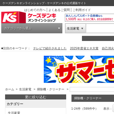
ケーズデンキオンラインショップ - ケーズデンキの公式通販サイト
はじめての方へ
よくあるご質問
ご利用ガイド
カテゴリーから選ぶ
生活家電
■注目のキーワード：
テレビで紹介されました
2025年度省エネ大賞
自己消火
ホーム
>
生活家電
>
掃除機・クリーナー
>
更に絞り込む
掃除機・クリーナー
カテゴリー
1-24件（599件中）
表示：
生活家電