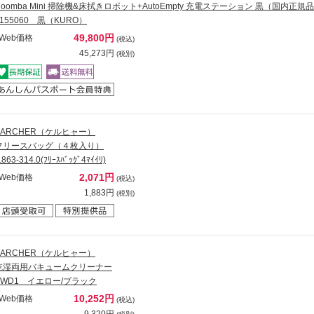
Roomba Mini 掃除機&床拭きロボット+AutoEmpty 充電ステーション 黒（国内正規
F155060 黒（KURO）
49,800円
Web価格
(税込)
45,273円
(税別)
KARCHER（ケルヒャー）
フリースバッグ（４枚入り）
.863-314.0(ﾌﾘｰｽﾊﾞｯｸﾞ4ﾏｲｲﾘ)
2,071円
Web価格
(税込)
1,883円
(税別)
KARCHER（ケルヒャー）
乾湿両用バキュームクリーナー
KWD1 イエロー/ブラック
10,252円
Web価格
(税込)