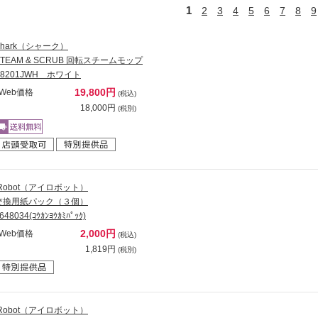
1
2
3
4
5
6
7
8
9
Shark（シャーク）
STEAM & SCRUB 回転スチームモップ
S8201JWH ホワイト
19,800円
Web価格
(税込)
18,000円
(税別)
iRobot（アイロボット）
交換用紙パック（３個）
648034(ｺｳｶﾝﾖｳｶﾐﾊﾟｯｸ)
2,000円
Web価格
(税込)
1,819円
(税別)
iRobot（アイロボット）