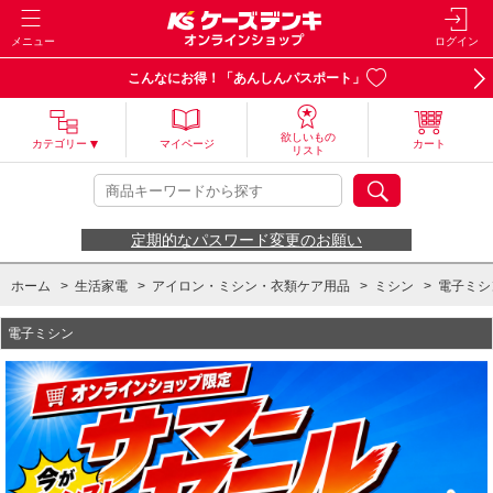
メニュー
ログイン
こんなにお得！「あんしんパスポート」
欲しいもの
カテゴリー
マイページ
カート
リスト
定期的なパスワード変更のお願い
ホーム
>
生活家電
>
アイロン・ミシン・衣類ケア用品
>
ミシン
>
電子ミシ
電子ミシン