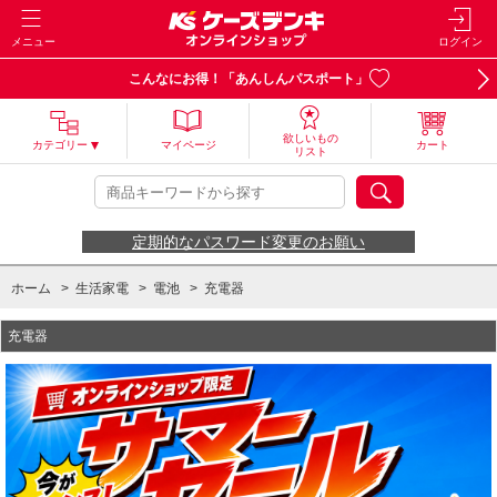
メニュー
ログイン
こんなにお得！「あんしんパスポート」
欲しいもの
カテゴリー
マイページ
カート
リスト
定期的なパスワード変更のお願い
ホーム
>
生活家電
>
電池
>
充電器
充電器