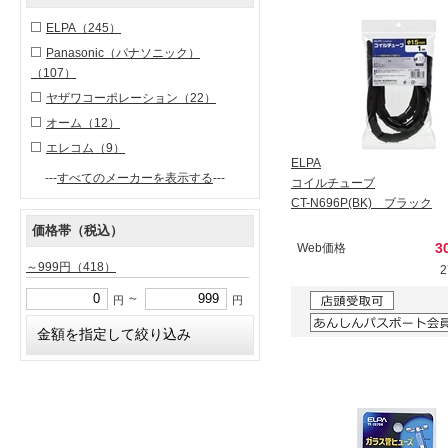
ELPA
（245）
Panasonic（パナソニック）
（107）
ヤザワコーポレーション
（22）
オーム
（12）
エレコム
（9）
ELPA
---
すべてのメーカーを表示する
---
コイルチューブ
CT-N696P(BK) ブラック
価格帯（税込）
3
Web価格
～999円
（418）
～
円
円