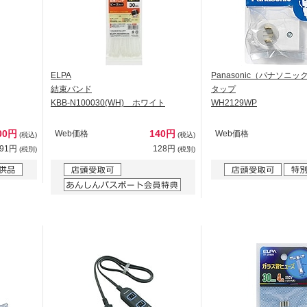
ELPA
Panasonic（パナソニッ
結束バンド
タップ
KBB-N100030(WH) ホワイト
WH2129WP
00円
140円
Web価格
Web価格
(税込)
(税込)
91円
128円
(税別)
(税別)