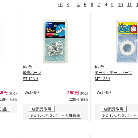
8
4
5
6
7
9
10
11
ELPA
ELPA
補修パーツ
モール・モールパーツ
ST-12NH
MT-123H
69円
250円
Web価格
Web価格
(税込)
(税込)
518円
228円
(税別)
(税別)