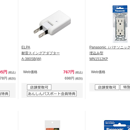
ELPA
Panasonic（パナソニッ
耐雷スイングアダプター
埋込み型
A-380SB(W)
WN1512KP
05円
767円
Web価格
Web価格
(税込)
(税込)
278円
698円
(税別)
(税別)