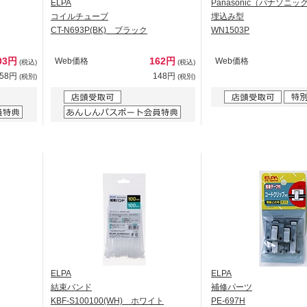
ELPA
Panasonic（パナソニッ
コイルチューブ
埋込み型
CT-N693P(BK) ブラック
WN1503P
03円
162円
Web価格
Web価格
(税込)
(税込)
458円
148円
(税別)
(税別)
ELPA
ELPA
結束バンド
補修パーツ
KBF-S100100(WH) ホワイト
PE-697H