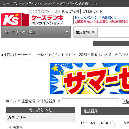
ケーズデンキオンラインショップ - ケーズデンキの公式通販サイト
はじめての方へ
よくあるご質問
ご利用ガイド
カテゴリーから選ぶ
生活家電
■注目のキーワード：
テレビで紹介されました
2025年度省エネ大賞
自己消火
ホーム
>
生活家電
>
配線器具
>
更に絞り込む
配線器具
カテゴリー
169-192件（418件中）
表
生活家電