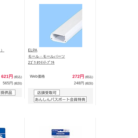
ク）
ELPA
モール・モールパーツ
2ｺﾞｳ ﾎﾜｲﾄﾃ-ﾌﾟﾂｷ
621円
272円
Web価格
(税込)
(税込)
565円
248円
(税別)
(税別)