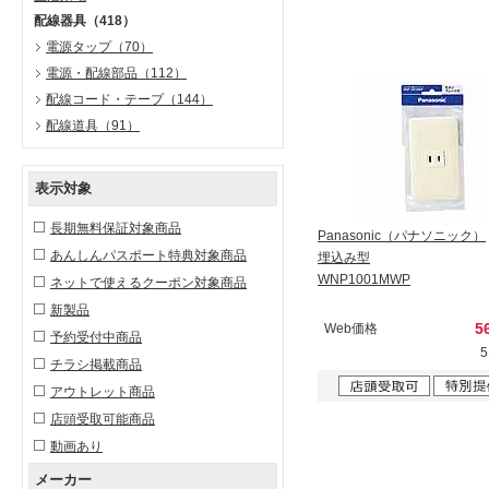
配線器具
（418）
電源タップ
（70）
電源・配線部品
（112）
配線コード・テープ
（144）
配線道具
（91）
表示対象
長期無料保証対象商品
Panasonic（パナソニック）
あんしんパスポート特典対象商品
埋込み型
WNP1001MWP
ネットで使えるクーポン対象商品
新製品
5
Web価格
予約受付中商品
チラシ掲載商品
アウトレット商品
店頭受取可能商品
動画あり
メーカー