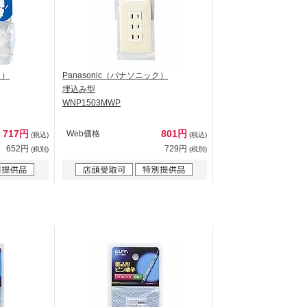
ク）
Panasonic（パナソニック）
埋込み型
WNP1503MWP
717円
801円
Web価格
(税込)
(税込)
652円
729円
(税別)
(税別)