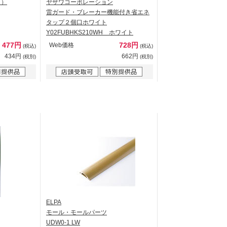
ク）
ヤザワコーポレーション
雷ガード・ブレーカー機能付き省エネ
タップ２個口ホワイト
Y02FUBHKS210WH ホワイト
477円
728円
Web価格
(税込)
(税込)
434円
662円
(税別)
(税別)
ELPA
モール・モールパーツ
UDW0-1 LW