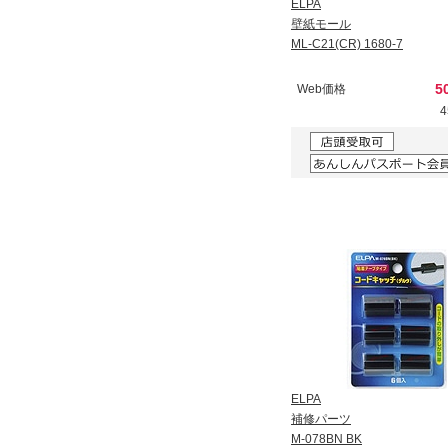
ELPA
壁紙モール
ML-C21(CR) 1680-7
5
Web価格
ELPA
補修パーツ
M-078BN BK