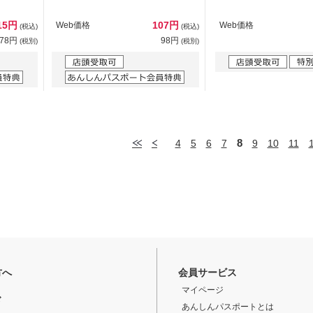
15円
107円
Web価格
Web価格
(税込)
(税込)
378円
98円
(税別)
(税別)
8
4
5
6
7
9
10
11
方へ
会員サービス
マイページ
ド
あんしんパスポートとは