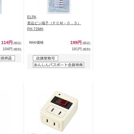
ELPA
差込ピン端子（ＰＣＭ－０．５）
PH-72MH
114円
199円
Web価格
(税込)
(税込)
104円
181円
(税別)
(税別)