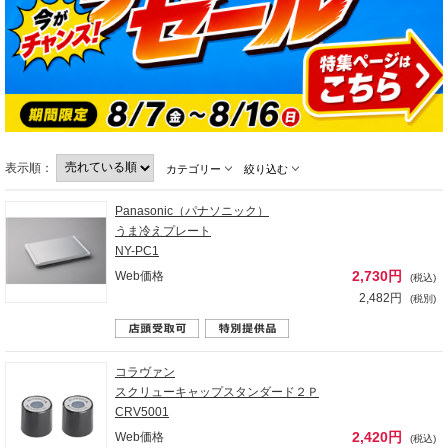
表示順：
カテゴリー
絞り込む
Panasonic（パナソニック）
うま冷えプレート
NY-PC1
2,730円
Web価格
(税込)
2,482円
(税別)
コラヴァン
スクリューキャップスタンダード２Ｐ
CRV5001
2,420円
Web価格
(税込)