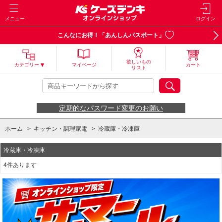
メニュー
ログイン
こんなにお得！「あんしんパスポート」
欲しいもの
カテゴリー
マイページ
カート
リスト
定期的なパスワード変更のお願い
ホーム
>
キッチン・調理家電
>
冷蔵庫・冷凍庫
冷蔵庫・冷凍庫
4件あります