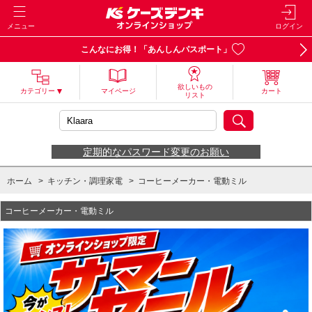
メニュー
ログイン
こんなにお得！「あんしんパスポート」
欲しいもの
カテゴリー
マイページ
カート
リスト
定期的なパスワード変更のお願い
ホーム
>
キッチン・調理家電
>
コーヒーメーカー・電動ミル
コーヒーメーカー・電動ミル