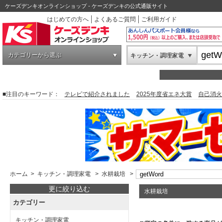
ケーズデンキオンラインショップ - ケーズデンキの公式通販サイト
はじめての方へ
よくあるご質問
ご利用ガイド
カテゴリーから選ぶ
キッチン・調理家電
■注目のキーワード：
テレビで紹介されました
2025年度省エネ大賞
自己消火
ホーム
>
キッチン・調理家電
>
水耕栽培
>
更に絞り込む
水耕栽培
カテゴリー
キッチン・調理家電