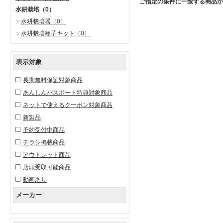
ご指定の条件に一致する商品が
水耕栽培
（0）
水耕栽培器
（0）
水耕栽培種子キット
（0）
表示対象
長期無料保証対象商品
あんしんパスポート特典対象商品
ネットで使えるクーポン対象商品
新製品
予約受付中商品
チラシ掲載商品
アウトレット商品
店頭受取可能商品
動画あり
メーカー