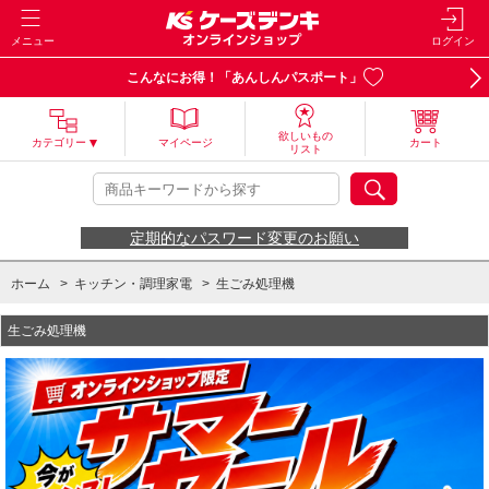
メニュー
ログイン
こんなにお得！「あんしんパスポート」
欲しいもの
カテゴリー
マイページ
カート
リスト
定期的なパスワード変更のお願い
ホーム
>
キッチン・調理家電
>
生ごみ処理機
生ごみ処理機