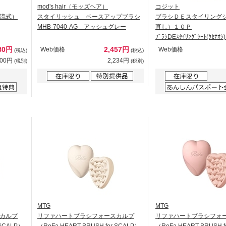
mod's hair（モッズヘア）
コジット
流式）
スタイリッシュ ベースアップブラシ
ブラシＤＥスタイリング
MHB-7040-AG アッシュグレー
直し）１０Ｐ
ﾌﾞﾗｼDEｽﾀｲﾘﾝｸﾞｼｰﾄ(ｸｾﾅｵｼ
780円
2,457円
Web価格
Web価格
(税込)
(税込)
800円
2,234円
(税別)
(税別)
MTG
MTG
カルプ
リファハートブラシフォースカルプ
リファハートブラシフォ
 SCALP）
（ReFa HEART BRUSH for SCALP）
（ReFa HEART BRUSH f