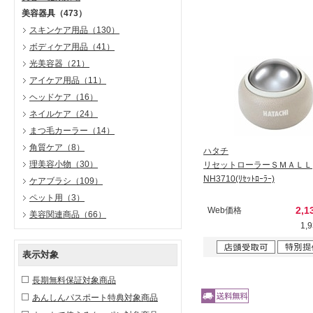
美容器具
（473）
スキンケア用品
（130）
ボディケア用品
（41）
光美容器
（21）
アイケア用品
（11）
ヘッドケア
（16）
ネイルケア
（24）
まつ毛カーラー
（14）
角質ケア
（8）
ハタチ
理美容小物
（30）
リセットローラーＳＭＡＬＬ
NH3710(ﾘｾｯﾄﾛｰﾗｰ)
ケアブラシ
（109）
ペット用
（3）
2,1
Web価格
美容関連商品
（66）
1,
表示対象
長期無料保証対象商品
あんしんパスポート特典対象商品