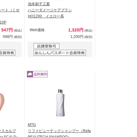
池本刷子工業
シート（くせ
ハニーダメージケアブラシ
HO1200 イエロー系
)10P
547円
1,320円
Web価格
(税込)
(税込)
498円
1,200円
(税別)
(税別)
MTG
ースカルプ
リファビューテックシャンプー（Refa
or SCALP）
BEAUTECH SHAMPOO）