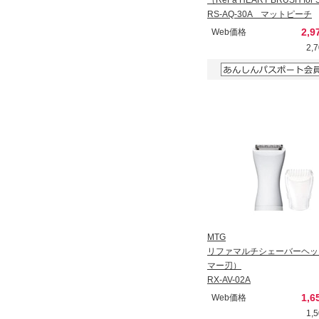
RS-AQ-30A マットピーチ
2,9
Web価格
2,
MTG
リファマルチシェーバーヘッ
マー刃）
RX-AV-02A
1,6
Web価格
1,