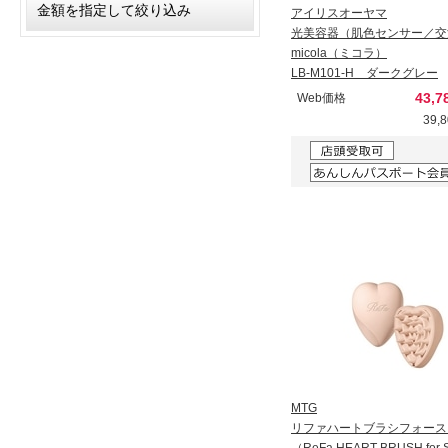
アイリスオーヤマ
光美容器（肌色センサー／交
micola（ミコラ）
LB-M101-H ダークグレー
43,
Web価格
39,
MTG
リファハートブラシフォース
（ReFa HEART BRUSH for