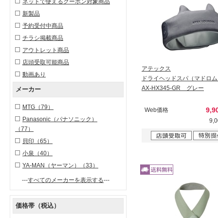
ネットで使えるクーポン対象商品
新製品
予約受付中商品
チラシ掲載商品
アウトレット商品
店頭受取可能商品
アテックス
動画あり
ドライヘッドスパ（マドロム
AX-HX345-GR グレー
メーカー
MTG
（79）
9,9
Web価格
Panasonic（パナソニック）
9,
（77）
貝印
（65）
小泉
（40）
YA-MAN（ヤーマン）
（33）
---
すべてのメーカーを表示する
---
価格帯（税込）