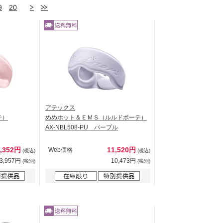
9
20
アテックス
テ）
めめホット＆ＥＭＳ（ルルドボーテ）
AX-NBL508-PU パープル
4,352円
11,520円
Web価格
(税込)
(税込)
3,957円
10,473円
(税別)
(税別)