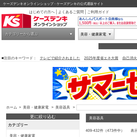
ケーズデンキオンラインショップ - ケーズデンキの公式通販サイト
はじめての方へ
よくあるご質問
ご利用ガイド
カテゴリーから選ぶ
美容・健康家電
■注目のキーワード：
テレビで紹介されました
2025年度省エネ大賞
自己消火
ホーム
>
美容・健康家電
>
美容器具
>
更に絞り込む
美容器具
カテゴリー
409-432件（473件中）
表
美容・健康家電