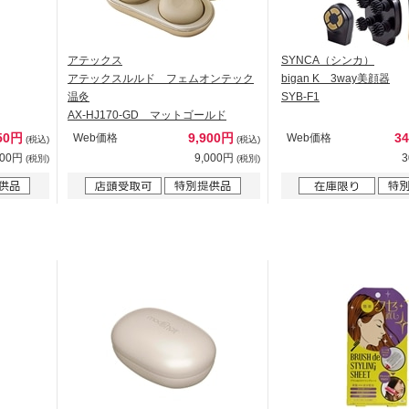
アテックス
SYNCA（シンカ）
アテックスルルド フェムオンテック
bigan K 3way美顔器
温灸
SYB-F1
AX-HJ170-GD マットゴールド
50円
9,900円
3
Web価格
Web価格
(税込)
(税込)
500円
9,000円
3
(税別)
(税別)