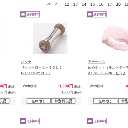
18
12
13
14
15
16
17
1
ハタチ
アテックス
リセットローラーＳＯＬＥ
めめホット（ルルドボー
NH3717(ﾘｾｯﾄﾛｰﾗｰ)
AX-NBL507-PK ピンク
30円
3,300円
Web価格
Web価格
(税込)
(税込)
937円
3,000円
(税別)
(税別)