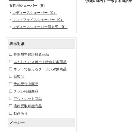
ご指定の条件に一致する商品が
女性用シェーバー
（0）
レディースシェーバー
（0）
マユ・フェイスシェーバー
（0）
レディースシェーバー替え刃
（0）
表示対象
長期無料保証対象商品
あんしんパスポート特典対象商品
ネットで使えるクーポン対象商品
新製品
予約受付中商品
チラシ掲載商品
アウトレット商品
店頭受取可能商品
動画あり
メーカー