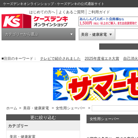
ケーズデンキオンラインショップ - ケーズデンキの公式通販サイト
はじめての方へ
よくあるご質問
ご利用ガイド
カテゴリーから選ぶ
美容・健康家電
■注目のキーワード：
テレビで紹介されました
2025年度省エネ大賞
自己消火
ホーム
>
美容・健康家電
>
女性用シェーバー
>
更に絞り込む
女性用シェーバー
カテゴリー
美容・健康家電