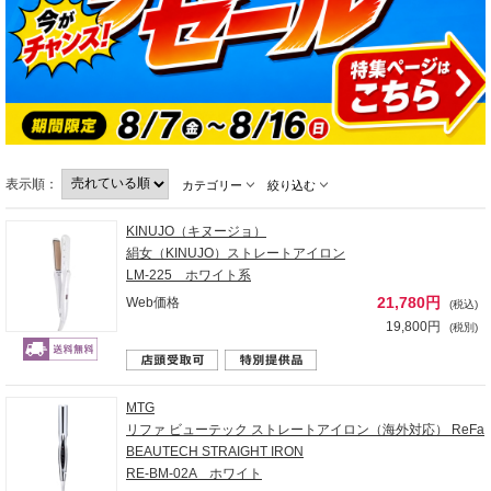
表示順：
カテゴリー
絞り込む
KINUJO（キヌージョ）
絹女（KINUJO）ストレートアイロン
LM-225 ホワイト系
21,780円
Web価格
(税込)
19,800円
(税別)
MTG
リファ ビューテック ストレートアイロン（海外対応） ReFa
BEAUTECH STRAIGHT IRON
RE-BM-02A ホワイト