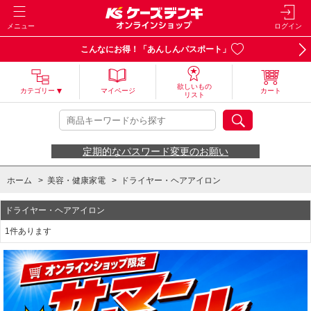
メニュー
ログイン
こんなにお得！「あんしんパスポート」
欲しいもの
カテゴリー
マイページ
カート
リスト
定期的なパスワード変更のお願い
ホーム
>
美容・健康家電
>
ドライヤー・ヘアアイロン
ドライヤー・ヘアアイロン
1件あります