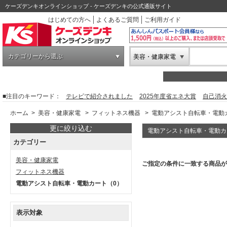
ケーズデンキオンラインショップ - ケーズデンキの公式通販サイト
はじめての方へ
よくあるご質問
ご利用ガイド
カテゴリーから選ぶ
美容・健康家電
■注目のキーワード：
テレビで紹介されました
2025年度省エネ大賞
自己消火
ホーム
>
美容・健康家電
>
フィットネス機器
>
電動アシスト自転車・電動
更に絞り込む
電動アシスト自転車・電動カ
カテゴリー
美容・健康家電
ご指定の条件に一致する商品が
フィットネス機器
電動アシスト自転車・電動カート
（0）
表示対象