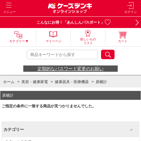
メニュー
ログイン
こんなにお得！「あんしんパスポート」
欲しいもの
カテゴリー
マイページ
カート
リスト
定期的なパスワード変更のお願い
ホーム
>
美容・健康家電
>
健康器具・医療機器
>
尿糖計
尿糖計
ご指定の条件に一致する商品が見つかりませんでした。
カテゴリー