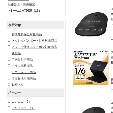
健康器具・医療機器
トレーニング関連
（15）
表示対象
長期無料保証対象商品
あんしんパスポート特典対象商品
ネットで使えるクーポン対象商品
新製品
予約受付中商品
E
チラシ掲載商品
アウトレット商品
店頭受取可能商品
動画あり
メーカー
エレコム
（6）
アルインコ
（5）