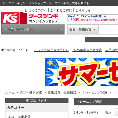
ケーズデンキオンラインショップ - ケーズデンキの公式通販サイト
はじめての方へ
よくあるご質問
ご利用ガイド
カテゴリーから選ぶ
美容・健康家電
■注目のキーワード：
テレビで紹介されました
2025年度省エネ大賞
自己消火
ホーム
>
美容・健康家電
>
健康器具・医療機器
>
トレーニング関連
>
更に絞り込む
トレーニング関連
カテゴリー
1-15件（15件中）
表示：
美容・健康家電