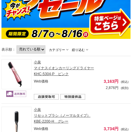
表示順：
カテゴリー
絞り込む
小泉
マイナスイオンカーリングドライヤー
KHC-5304-P ピンク
3,163円
Web価格
(税込)
2,876円
(税別)
小泉
リセットブラシ（ノーマルタイプ）
KBE-2200-H グレー
3,734円
Web価格
(税込)