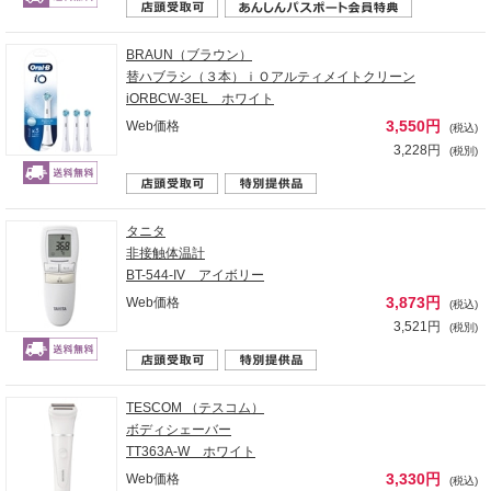
BRAUN（ブラウン）
替ハブラシ（３本）ｉＯアルティメイトクリーン
iORBCW-3EL ホワイト
3,550円
Web価格
(税込)
3,228円
(税別)
タニタ
非接触体温計
BT-544-IV アイボリー
3,873円
Web価格
(税込)
3,521円
(税別)
TESCOM （テスコム）
ボディシェーバー
TT363A-W ホワイト
3,330円
Web価格
(税込)