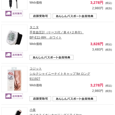
3,278円
Web価格
(税込)
2,980円
(税別)
タニタ
手首血圧計（ケース付／単４×２本付）
BP-E11-WH ホワイト
3,828円
Web価格
(税込)
3,480円
(税別)
コジット
シルクシャイニーナイトキャップ for ロング
911927
3,278円
Web価格
(税込)
2,980円
(税別)
小泉
マイナスイオンカーリングドライヤー