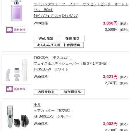
ライジングウェーブ フリー サンセットピンク オードト
ワレ 50mL
ﾗｲｼﾞﾝｸﾞｳｪ-ﾌﾞ ﾌﾘｰ(ｻﾝｾｯﾄﾋﾟﾝｸ)
3,850円
Web価格
(税込)
3,500円
(税別)
TESCOM （テスコム）
フェイス＆ボディシェーバー（単３×１本別売）
TK351B-W ホワイト
3,021円
Web価格
(税込)
2,747円
(税別)
小泉
ヘアカッター（充交式）
KHB-0911-S シルバー
3,003円
Web価格
(税込)
2,730円
(税別)