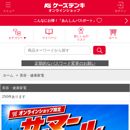
メニュー
ログイン
こんなにお得！「あんしんパスポート」
欲しいもの
カテゴリー
マイページ
カート
リスト
定期的なパスワード変更のお願い
ホーム
>
美容・健康家電
美容・健康家電
250件あります