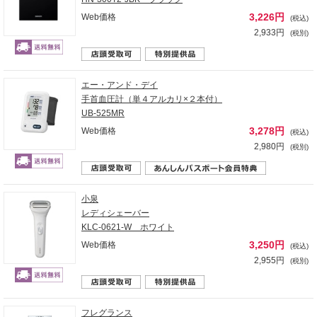
3,226円
Web価格
(税込)
2,933円
(税別)
エー・アンド・デイ
手首血圧計（単４アルカリ×２本付）
UB-525MR
3,278円
Web価格
(税込)
2,980円
(税別)
小泉
レディシェーバー
KLC-0621-W ホワイト
3,250円
Web価格
(税込)
2,955円
(税別)
フレグランス