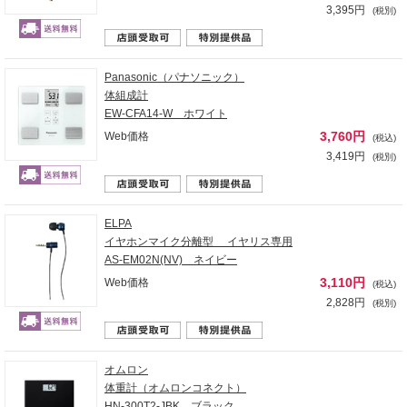
3,395円
(税別)
Panasonic（パナソニック）
体組成計
EW-CFA14-W ホワイト
3,760円
Web価格
(税込)
3,419円
(税別)
ELPA
イヤホンマイク分離型 イヤリス専用
AS-EM02N(NV) ネイビー
3,110円
Web価格
(税込)
2,828円
(税別)
オムロン
体重計（オムロンコネクト）
HN-300T2-JBK ブラック