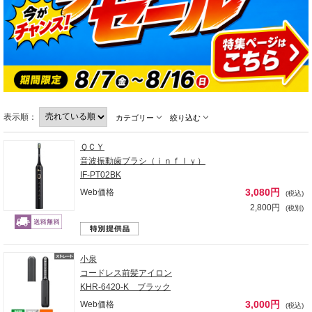
表示順：
カテゴリー
絞り込む
ＱＣＹ
音波振動歯ブラシ（ｉｎｆｌｙ）
IF-PT02BK
3,080円
Web価格
(税込)
2,800円
(税別)
小泉
コードレス前髪アイロン
KHR-6420-K ブラック
3,000円
Web価格
(税込)