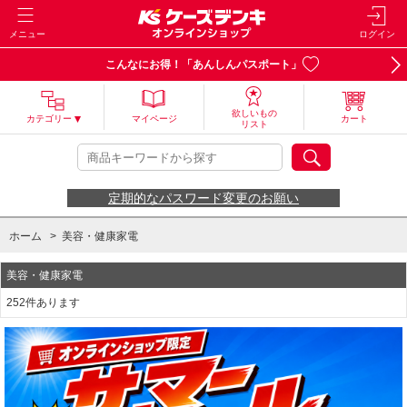
メニュー
ログイン
こんなにお得！「あんしんパスポート」
欲しいもの
カテゴリー
マイページ
カート
リスト
定期的なパスワード変更のお願い
ホーム
>
美容・健康家電
美容・健康家電
252件あります