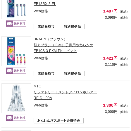
EB18RX-3-EL
3,407円
Web価格
(税込)
3,098円
(税別)
BRAUN（ブラウン）
替えブラシ（３本）子供用やわらかめ
EB10S-3-PKM-PK ピンク
3,421円
Web価格
(税込)
3,110円
(税別)
MTG
リファトリートメントアイロンホルダー
RE-DL-00A
3,300円
Web価格
(税込)
3,000円
(税別)