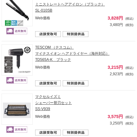
ミニストレートヘアアイロン（ブラック）
SL-010SB
3,828円
Web価格
(税込)
3,480円
(税別)
TESCOM （テスコム）
マイナスイオン ヘアドライヤー（海外対応）
TD565A-K ブラック
3,215円
Web価格
(税込)
2,923円
(税別)
マクセルイズミ
シェーバー替刃セット
SS-V939
3,575円
Web価格
(税込)
3,250円
(税別)