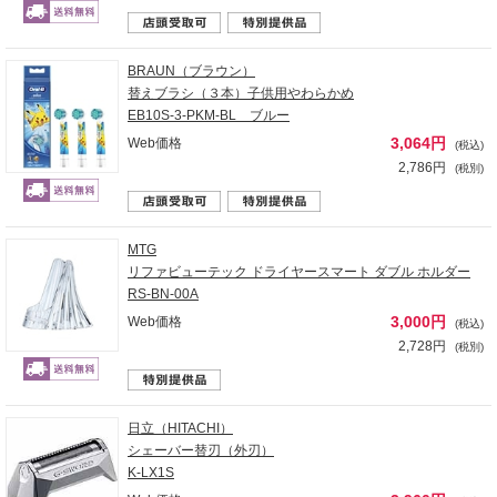
BRAUN（ブラウン）
替えブラシ（３本）子供用やわらかめ
EB10S-3-PKM-BL ブルー
3,064円
Web価格
(税込)
2,786円
(税別)
MTG
リファビューテック ドライヤースマート ダブル ホルダー
RS-BN-00A
3,000円
Web価格
(税込)
2,728円
(税別)
日立（HITACHI）
シェーバー替刃（外刃）
K-LX1S