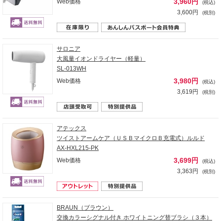
3,960円
Web価格
(税込)
3,600円
(税別)
サロニア
大風量イオンドライヤー（軽量）
SL-013WH
3,980円
Web価格
(税込)
3,619円
(税別)
アテックス
ツイストアームケア（ＵＳＢマイクロＢ充電式）ルルド
AX-HXL215-PK
3,699円
Web価格
(税込)
3,363円
(税別)
BRAUN（ブラウン）
交換カラーシグナル付き ホワイトニング替ブラシ（３本）