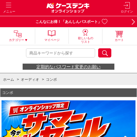
メニュー
ログイン
こんなにお得！「あんしんパスポート」
欲しいもの
カテゴリー
マイページ
カート
リスト
定期的なパスワード変更のお願い
ホーム
>
オーディオ
>
コンポ
コンポ