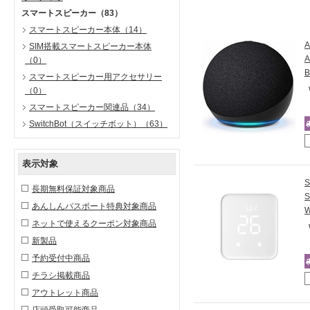
スマートスピーカー
（83）
スマートスピーカー本体
（14）
SIM搭載スマートスピーカー本体
（0）
B
スマートスピーカー用アクセサリー
（0）
スマートスピーカー関連品
（34）
SwitchBot（スイッチボット）
（63）
表示対象
長期無料保証対象商品
S
あんしんパスポート特典対象商品
W
ネットで使えるクーポン対象商品
新製品
予約受付中商品
チラシ掲載商品
アウトレット商品
店頭受取可能商品