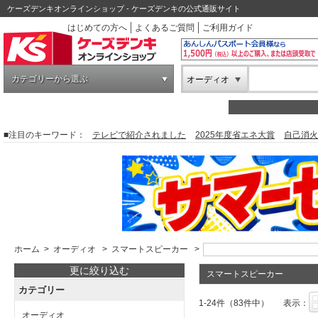
ケーズデンキオンラインショップ - ケーズデンキの公式通販サイト
はじめての方へ
よくあるご質問
ご利用ガイド
カテゴリーから選ぶ
オーディオ
■注目のキーワード：
テレビで紹介されました
2025年度省エネ大賞
自己消火
ホーム
>
オーディオ
>
スマートスピーカー
>
更に絞り込む
スマートスピーカー
カテゴリー
1-24件（83件中）
表示：
オーディオ