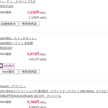
Ｗｉ－Ｆｉ スマートプラグ
APO P105
1,216円
Web価格
(税込)
1,106円
(税別)
SwitchBot（スイッチボット）
witchBot ハブミニ 木目調
0202207
5,073円
Web価格
(税込)
4,612円
(税別)
Amazon（アマゾン）
Echo Show 5 (エコーショー5) 第3世代 - スマートディスプレイ with Alexa、2
09B2PF8S4(EchoShow5 3rd CH) チャコール
9,768円
Web価格
(税込)
8,880円
(税別)