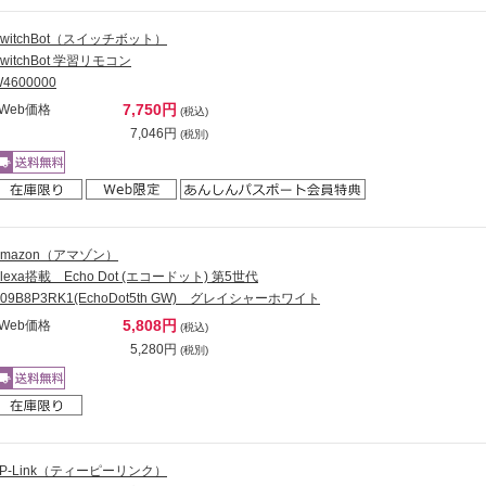
SwitchBot（スイッチボット）
SwitchBot 学習リモコン
4600000
7,750円
Web価格
(税込)
7,046円
(税別)
Amazon（アマゾン）
Alexa搭載 Echo Dot (エコードット) 第5世代
B09B8P3RK1(EchoDot5th GW) グレイシャーホワイト
5,808円
Web価格
(税込)
5,280円
(税別)
TP-Link（ティーピーリンク）