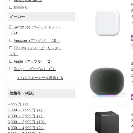
動画あり
メーカー
SwitchBot（スイッチボット）
（63）
Amazon（アマゾン）
（10）
TP-Link（ティーピーリンク）
（3）
Apple（アップル）
（2）
Google（グーグル）
（2）
G
---
すべてのメーカーを表示する
---
価格帯（税込）
～999円
（2）
1,000 ～ 1,999円
（4）
2,000 ～ 2,999円
（7）
3,000 ～ 3,999円
（10）
4,000 ～ 4,999円
（2）