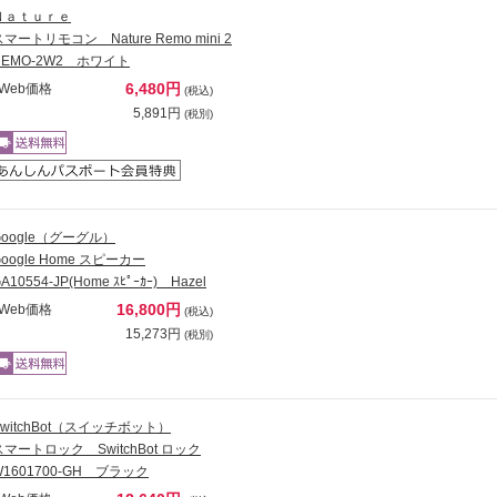
Ｎａｔｕｒｅ
スマートリモコン Nature Remo mini 2
REMO-2W2 ホワイト
6,480円
Web価格
(税込)
5,891円
(税別)
Google（グーグル）
Google Home スピーカー
A10554-JP(Home ｽﾋﾟｰｶｰ) Hazel
16,800円
Web価格
(税込)
15,273円
(税別)
SwitchBot（スイッチボット）
スマートロック SwitchBot ロック
W1601700-GH ブラック