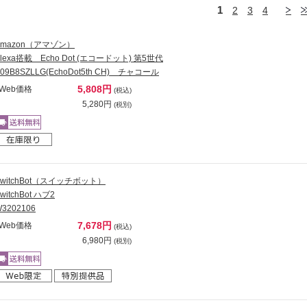
1
2
3
4
Amazon（アマゾン）
Alexa搭載 Echo Dot (エコードット) 第5世代
09B8SZLLG(EchoDot5th CH) チャコール
5,808円
Web価格
(税込)
5,280円
(税別)
SwitchBot（スイッチボット）
witchBot ハブ2
3202106
7,678円
Web価格
(税込)
6,980円
(税別)