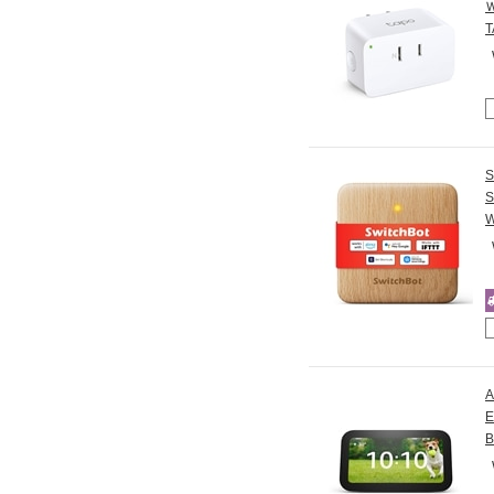
T
S
W
B