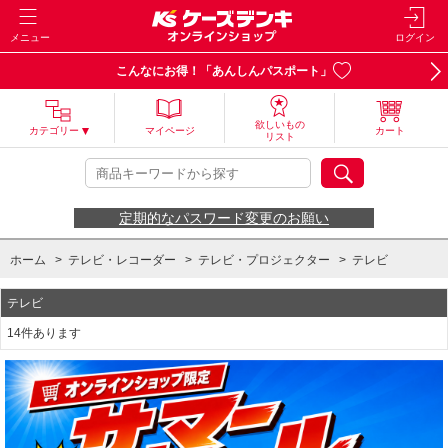
メニュー
ログイン
こんなにお得！「あんしんパスポート」
欲しいもの
カテゴリー
マイページ
カート
リスト
定期的なパスワード変更のお願い
ホーム
>
テレビ・レコーダー
>
テレビ・プロジェクター
>
テレビ
テレビ
14件あります