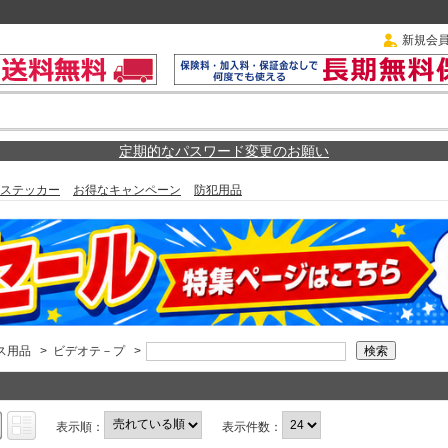
新規会
定期的なパスワード変更のお願い
ステッカー
お得なキャンペーン
防犯用品
ス用品
>
ビデオテ－プ
>
表示順：
表示件数：