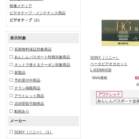
映像メディア
ビデオテープ・メンテナンス用品
ビデオテ－プ
（1）
表示対象
長期無料保証対象商品
あんしんパスポート特典対象商品
SONY（ソニー）
ベータビデオカセット
ネットで使えるクーポン対象商品
L-830MHGB
新製品
6
Web価格
予約受付中商品
チラシ掲載商品
アウトレット商品
店頭受取可能商品
動画あり
メーカー
SONY（ソニー）
（1）