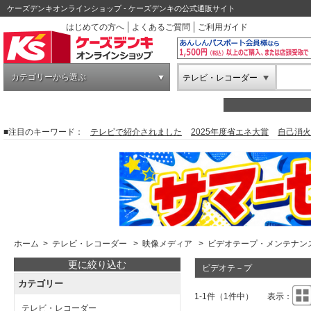
ケーズデンキオンラインショップ - ケーズデンキの公式通販サイト
はじめての方へ
よくあるご質問
ご利用ガイド
カテゴリーから選ぶ
テレビ・レコーダー
■注目のキーワード：
テレビで紹介されました
2025年度省エネ大賞
自己消火
ホーム
>
テレビ・レコーダー
>
映像メディア
>
ビデオテープ・メンテナン
更に絞り込む
ビデオテ－プ
カテゴリー
1-1件（1件中）
表示：
テレビ・レコーダー