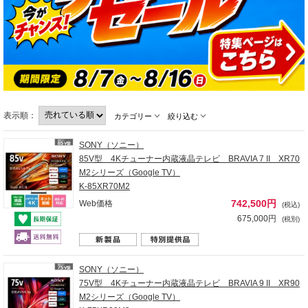
表示順：
カテゴリー
絞り込む
SONY（ソニー）
85V型 4Kチューナー内蔵液晶テレビ BRAVIA 7 II XR70
M2シリーズ（Google TV）
K-85XR70M2
742,500円
Web価格
(税込)
675,000円
(税別)
SONY（ソニー）
75V型 4Kチューナー内蔵液晶テレビ BRAVIA 9 II XR90
M2シリーズ（Google TV）