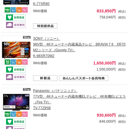
K-77XR80
833,850円
Web価格
(税込)
758,046円
(税別)
SONY（ソニー）
98V型 4Kチューナー内蔵液晶テレビ BRAVIA 7 II XR70
M2シリーズ（Google TV）
K-98XR70M2
1,650,000円
Web価格
(税込)
1,500,000円
(税別)
Panasonic（パナソニック）
77V型 4Kチューナー内蔵有機ELテレビ 4K有機ELビエラ
（Fire TV）
TV-77Z95B
930,600円
Web価格
(税込)
846,000円
(税別)