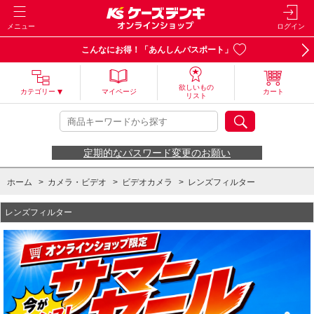
メニュー
ログイン
こんなにお得！「あんしんパスポート」
欲しいもの
カテゴリー
マイページ
カート
リスト
定期的なパスワード変更のお願い
ホーム
>
カメラ・ビデオ
>
ビデオカメラ
>
レンズフィルター
レンズフィルター