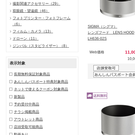
撮影関連アクセサリー
（29）
双眼鏡・望遠鏡
（46）
フォトプリンター・フォトフレーム
（6）
SIGMA（シグマ）
フィルム・カメラ
（13）
レンズフード LENS HOOD
ドローン
（11）
LH636-02S
ジンバル（スタビライザー）
（8）
11,
Web価格
10,
表示対象
長期無料保証対象商品
あんしんパスポート特典対象商品
ネットで使えるクーポン対象商品
新製品
予約受付中商品
チラシ掲載商品
アウトレット商品
店頭受取可能商品
動画あり