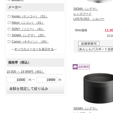
メーカー
SIGMA（シグマ）
レンズフード
Kenko（ケンコー）
（51）
LH576-05S シルバー
Nikon（ニコン）
（41）
SONY（ソニー）
（41）
11,
Web価格
SIGMA（シグマ）
（25）
10,
Canon（キヤノン）
（24）
---
すべてのメーカーを表示する
---
価格帯（税込）
10,000 ～ 19,999円
（401）
～
円
円
SIGMA（シグマ）