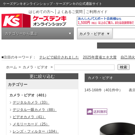
ケーズデンキオンラインショップ - ケーズデンキの公式通販サイト
はじめての方へ
よくあるご質問
ご利用ガイド
カテゴリーから選ぶ
カメラ・ビデオ
■注目のキーワード：
テレビで紹介されました
2025年度省エネ大賞
自己消火
ホーム
>
カメラ・ビデオ
>
更に絞り込む
カメラ・ビデオ
カテゴリー
145-168件（401件中）
表
カメラ・ビデオ
（401）
デジタルカメラ
（33）
デジタル一眼カメラ
（88）
ビデオカメラ
（41）
メモリーカード
（25）
レンズ・フィルター
（104）