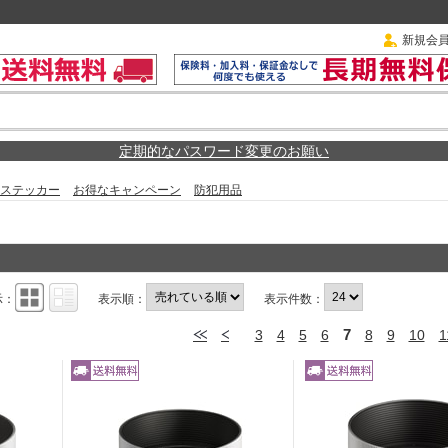
新規会
定期的なパスワード変更のお願い
ステッカー
お得なキャンペーン
防犯用品
示：
表示順：
表示件数：
7
3
4
5
6
8
9
10
1