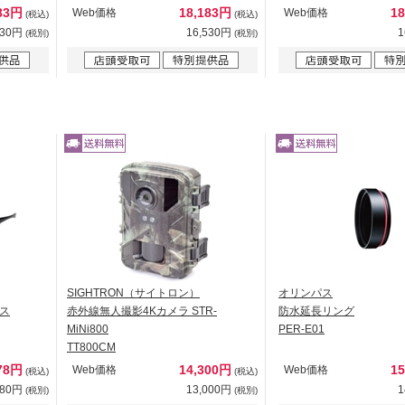
183円
18,183円
1
Web価格
Web価格
(税込)
(税込)
530円
16,530円
1
(税別)
(税別)
SIGHTRON（サイトロン）
オリンパス
ス
赤外線無人撮影4Kカメラ STR-
防水延長リング
MiNi800
PER-E01
TT800CM
978円
14,300円
1
Web価格
Web価格
(税込)
(税込)
980円
13,000円
1
(税別)
(税別)