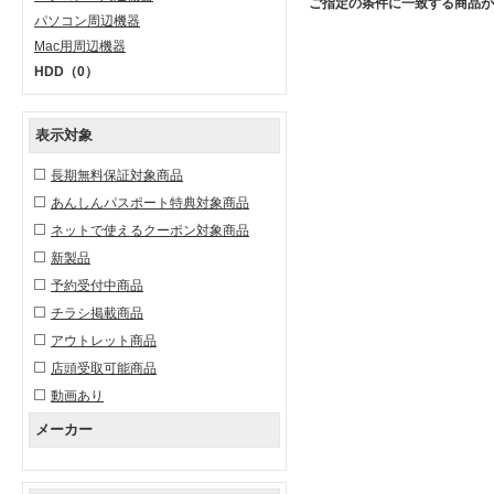
ご指定の条件に一致する商品が
パソコン周辺機器
Mac用周辺機器
HDD
（0）
表示対象
長期無料保証対象商品
あんしんパスポート特典対象商品
ネットで使えるクーポン対象商品
新製品
予約受付中商品
チラシ掲載商品
アウトレット商品
店頭受取可能商品
動画あり
メーカー