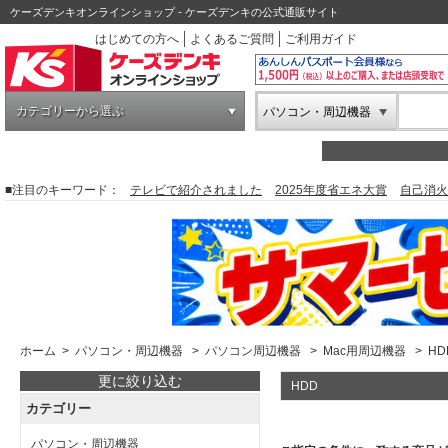
ケーズデンキオンラインショップ - ケーズデンキの公式通販サイト
はじめての方へ
よくあるご質問
ご利用ガイド
カテゴリーから選ぶ
パソコン・周辺機器
■注目のキーワード：
テレビで紹介されました
2025年度省エネ大賞
自己消火
ホーム
>
パソコン・周辺機器
>
パソコン周辺機器
>
Mac用周辺機器
>
HD
更に絞り込む
HDD
カテゴリー
パソコン・周辺機器