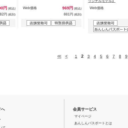
リジナルモデル】
00円
969円
Web価格
Web価格
(税込)
(税込)
182円
881円
(税別)
(税別)
2
1
3
4
5
6
7
8
9
方へ
会員サービス
マイページ
ド
あんしんパスポートとは
いて