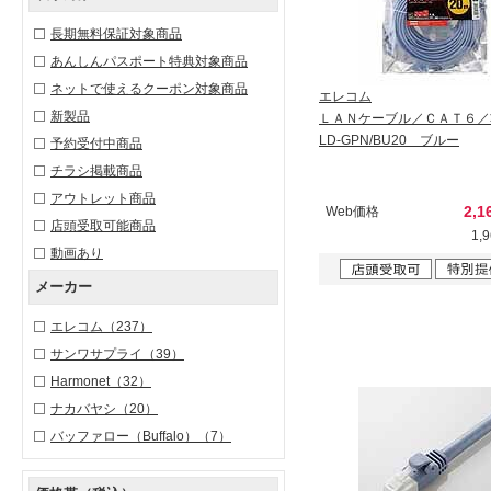
長期無料保証対象商品
あんしんパスポート特典対象商品
ネットで使えるクーポン対象商品
エレコム
新製品
ＬＡＮケーブル／ＣＡＴ６／
LD-GPN/BU20 ブルー
予約受付中商品
チラシ掲載商品
アウトレット商品
2,1
Web価格
店頭受取可能商品
1,
動画あり
メーカー
エレコム
（237）
サンワサプライ
（39）
Harmonet
（32）
ナカバヤシ
（20）
バッファロー（Buffalo）
（7）