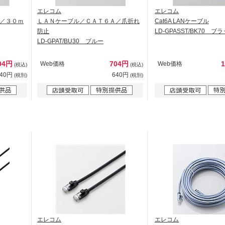
エレコム
エレコム
／３０ｍ
ＬＡＮケーブル／ＣＡＴ６Ａ／爪折れ
Cat6A LANケーブル
防止
LD-GPASST/BK70 ブ
LD-GPAT/BU30 ブルー
04円
704円
Web価格
Web価格
(税込)
(税込)
640円
640円
(税別)
(税別)
エレコム
エレコム