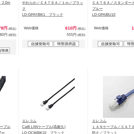
 2.0m
やわらか／ＣＡＴ６Ａ／１ｍ／ブラッ
ＣＡＴ６Ａ／スタンダー
ク
ブルー
LD-GPAY/BK1 ブラック
LD-GPA/BU10
78円
610円
Web価格
Web価格
(税込)
(税込)
980円
555円
(税別)
(税別)
エレコム
エレコム
ーブル
Cat8 LANケーブル(高耐久)
ＬＡＮケーブル／ＣＡＴ
7ｍ
LD-OCM/BK10 ブラック
防止／フラット