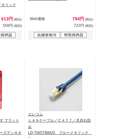
ーメタリック
613円
794円
Web価格
(税込)
(税込)
558円
722円
(税別)
(税別)
エレコム
す フラット
ＬＡＮケーブル／ＣＡＴ７／爪折れ防
止
【ケーズデンキオ
LD-TWST/BM20 ブルーメタリック