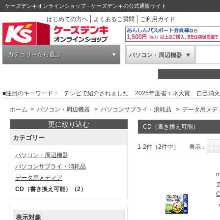
ケーズデンキオンラインショップ - ケーズデンキの公式通販サイト
はじめての方へ
よくあるご質問
ご利用ガイド
カテゴリーから選ぶ
パソコン・周辺機器
■注目のキーワード：
テレビで紹介されました
2025年度省エネ大賞
自己消火
ホーム
>
パソコン・周辺機器
>
パソコンサプライ・消耗品
>
データ用メデ
更に絞り込む
CD（書き換え可能）
カテゴリー
1-2件（2件中）
表示：
パソコン・周辺機器
パソコンサプライ・消耗品
データ用メディア
CD（書き換え可能）
（2）
表示対象