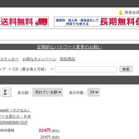
新規会
定期的なパスワード変更のお願い
ステッカー
お得なキャンペーン
防犯用品
ィア
>
CD（書き換え可能）
>
表示順：
表示件数：
maxell（マクセル）
データ用ＣＤ－ＲＷ
CDRW80MQ.S1P
224円
Web価格
(税込)
204円
(税別)