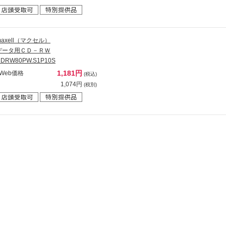
maxell（マクセル）
データ用ＣＤ－ＲＷ
DRW80PW.S1P10S
1,181円
Web価格
(税込)
1,074円
(税別)