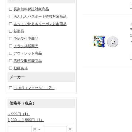
長期無料保証対象商品
あんしんパスポート特典対象商品
ネットで使えるクーポン対象商品
新製品
C
予約受付中商品
チラシ掲載商品
アウトレット商品
店頭受取可能商品
動画あり
メーカー
maxell（マクセル）
（2）
価格帯（税込）
～999円
（1）
1,000 ～ 1,999円
（1）
～
円
円