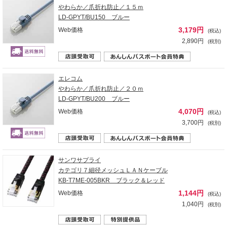
やわらか／爪折れ防止／１５ｍ
LD-GPYT/BU150 ブルー
3,179円
Web価格
(税込)
2,890円
(税別)
エレコム
やわらか／爪折れ防止／２０ｍ
LD-GPYT/BU200 ブルー
4,070円
Web価格
(税込)
3,700円
(税別)
サンワサプライ
カテゴリ７細径メッシュＬＡＮケーブル
KB-T7ME-005BKR ブラック＆レッド
1,144円
Web価格
(税込)
1,040円
(税別)