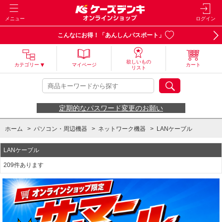
メニュー
ログイン
こんなにお得！「あんしんパスポート」
欲しいもの
カテゴリー
マイページ
カート
リスト
定期的なパスワード変更のお願い
ホーム
>
パソコン・周辺機器
>
ネットワーク機器
>
LANケーブル
LANケーブル
209件あります