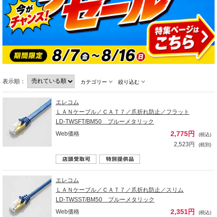
表示順：
カテゴリー
絞り込む
エレコム
ＬＡＮケーブル／ＣＡＴ７／爪折れ防止／フラット
LD-TWSFT/BM50 ブルーメタリック
2,775円
Web価格
(税込)
2,523円
(税別)
エレコム
ＬＡＮケーブル／ＣＡＴ７／爪折れ防止／スリム
LD-TWSST/BM50 ブルーメタリック
2,351円
Web価格
(税込)