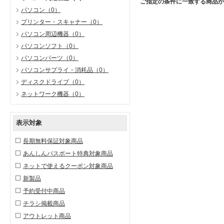
ご指定の条件に一致する商品が
パソコン
（0）
プリンター・スキャナー
（0）
パソコン周辺機器
（0）
パソコンソフト
（0）
パソコンパーツ
（0）
パソコンサプライ・消耗品
（0）
ディスクドライブ
（0）
ネットワーク機器
（0）
表示対象
長期無料保証対象商品
あんしんパスポート特典対象商品
ネットで使えるクーポン対象商品
新製品
予約受付中商品
チラシ掲載商品
アウトレット商品