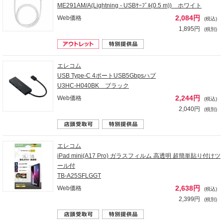
ME291AM/A(Lightning - USBｹｰﾌﾞﾙ(0.5 m)) ホワイト
2,084円
Web価格
(税込)
1,895円
(税別)
エレコム
USB Type-C 4ポートUSB5Gbpsハブ
U3HC-H040BK ブラック
2,244円
Web価格
(税込)
2,040円
(税別)
エレコム
iPad mini(A17 Pro) ガラスフィルム 高透明 超簡単貼り付けツ
ール付
TB-A25SFLGGT
2,638円
Web価格
(税込)
2,399円
(税別)