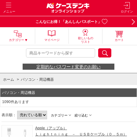
メニュー
ログイン
こんなにお得！「あんしんパスポート」
欲しいもの
カテゴリー
マイページ
カート
リスト
定期的なパスワード変更のお願い
ホーム
>
パソコン・周辺機器
パソコン・周辺機器
1090件あります
表示順：
カテゴリー
絞り込む
Apple（アップル）
Ｌｉｇｈｔｎｉｎｇ － ＵＳＢケーブル（０．５ｍ）