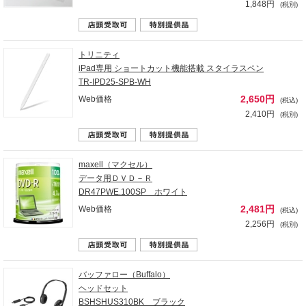
1,848円
(税別)
トリニティ
iPad専用 ショートカット機能搭載 スタイラスペン
TR-IPD25-SPB-WH
2,650円
Web価格
(税込)
2,410円
(税別)
maxell（マクセル）
データ用ＤＶＤ－Ｒ
DR47PWE.100SP ホワイト
2,481円
Web価格
(税込)
2,256円
(税別)
バッファロー（Buffalo）
ヘッドセット
BSHSHUS310BK ブラック