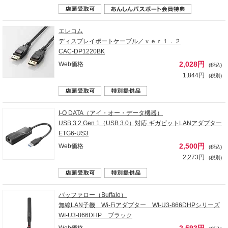
エレコム
ディスプレイポートケーブル／ｖｅｒ１．２
CAC-DP1220BK
2,028円
Web価格
(税込)
1,844円
(税別)
I-O DATA（アイ・オー・データ機器）
USB 3.2 Gen 1（USB 3.0）対応 ギガビットLANアダプター
ETG6-US3
2,500円
Web価格
(税込)
2,273円
(税別)
バッファロー（Buffalo）
無線LAN子機 Wi-Fiアダプター WI-U3-866DHPシリーズ
WI-U3-866DHP ブラック