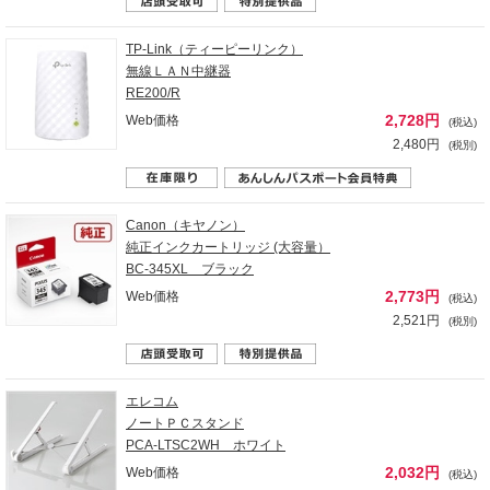
TP-Link（ティーピーリンク）
無線ＬＡＮ中継器
RE200/R
2,728円
Web価格
(税込)
2,480円
(税別)
Canon（キヤノン）
純正インクカートリッジ (大容量）
BC-345XL ブラック
2,773円
Web価格
(税込)
2,521円
(税別)
エレコム
ノートＰＣスタンド
PCA-LTSC2WH ホワイト
2,032円
Web価格
(税込)