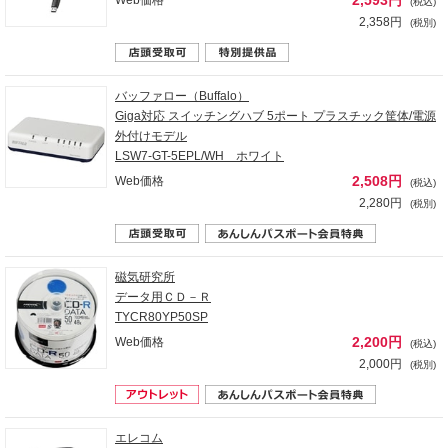
2,593円
Web価格
(税込)
2,358円
(税別)
バッファロー（Buffalo）
Giga対応 スイッチングハブ 5ポート プラスチック筐体/電源
外付けモデル
LSW7-GT-5EPL/WH ホワイト
2,508円
Web価格
(税込)
2,280円
(税別)
磁気研究所
データ用ＣＤ－Ｒ
TYCR80YP50SP
2,200円
Web価格
(税込)
2,000円
(税別)
エレコム