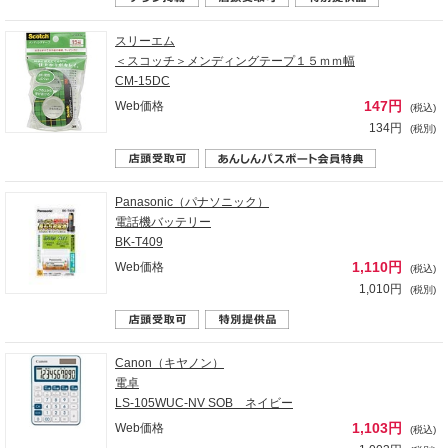
スリーエム
＜スコッチ＞メンディングテープ１５ｍｍ幅
CM-15DC
147円
Web価格
(税込)
134円
(税別)
Panasonic（パナソニック）
電話機バッテリー
BK-T409
1,110円
Web価格
(税込)
1,010円
(税別)
Canon（キヤノン）
電卓
LS-105WUC-NV SOB ネイビー
1,103円
Web価格
(税込)