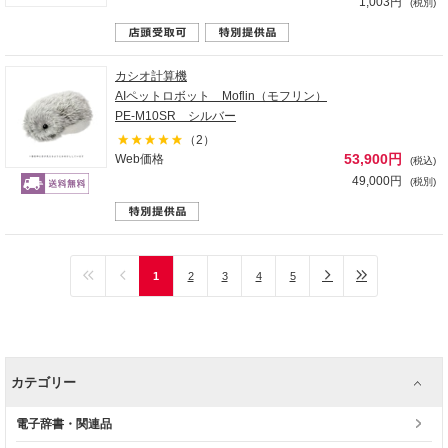
1,003円
(税別)
カシオ計算機
AIペットロボット Moflin（モフリン）
PE-M10SR シルバー
（2）
53,900円
Web価格
(税込)
49,000円
(税別)
1
2
3
4
5
カテゴリー
電子辞書・関連品