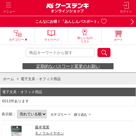
メニュー
ログイン
こんなにお得！「あんしんパスポート」
欲しいもの
カテゴリー
マイページ
カート
リスト
定期的なパスワード変更のお願い
ホーム
>
電子文具・オフィス用品
電子文具・オフィス用品
6013件あります
表示順：
カテゴリー
絞り込む
藤本電業
モノラルイヤホン