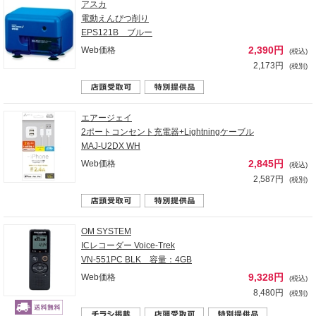
アスカ
電動えんぴつ削り
EPS121B ブルー
2,390円
Web価格
(税込)
2,173円
(税別)
エアージェイ
2ポートコンセント充電器+Lightningケーブル
MAJ-U2DX WH
2,845円
Web価格
(税込)
2,587円
(税別)
OM SYSTEM
ICレコーダー Voice-Trek
VN-551PC BLK 容量：4GB
9,328円
Web価格
(税込)
8,480円
(税別)