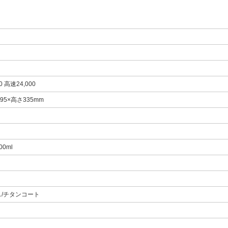
0 高速24,000
95×高さ335mm
0ml
/チタンコート