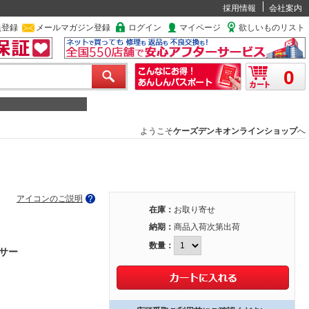
採用情報
会社案内
員登録
メールマガジン登録
ログイン
マイページ
欲しいものリスト
0
ようこそ
ケーズデンキオンラインショップ
へ
アイコンのご説明
在庫：
お取り寄せ
納期：
商品入荷次第出荷
数量：
サー