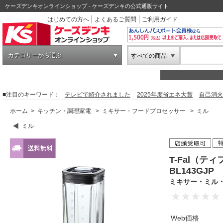
ケーズデンキオンラインショップ - ケーズデンキの公式通販サイト
はじめての方へ
よくあるご質問
ご利用ガイド
カテゴリーから選ぶ
すべての商品
■注目のキーワード：
テレビで紹介されました
2025年度省エネ大賞
自己消火
ホーム
>
キッチン・調理家電
>
ミキサー・フードプロセッサー
>
ミル
ミル
T-Fal（テ
BL143GJ
ミキサー・ミル
Web価格