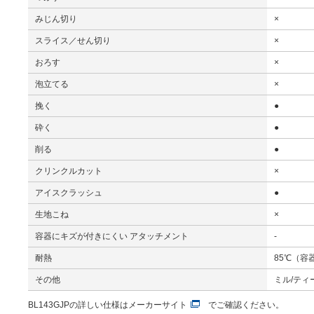
みじん切り
×
スライス／せん切り
×
おろす
×
泡立てる
×
挽く
●
砕く
●
削る
●
クリンクルカット
×
アイスクラッシュ
●
生地こね
×
容器にキズが付きにくい アタッチメント
-
耐熱
85℃（容
その他
ミル/ティ
BL143GJPの詳しい仕様は
メーカーサイト
でご確認ください。