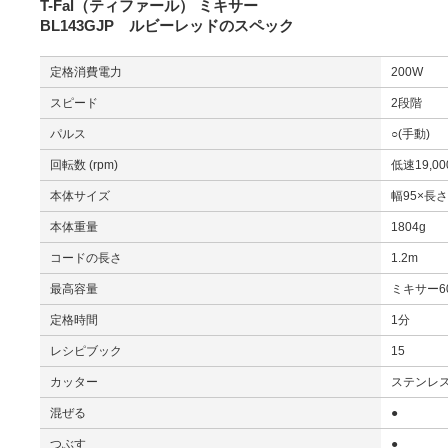
T-Fal（ティファール） ミキサー
BL143GJP ルビーレッドのスペック
定格消費電力
200W
スピード
2段階
パルス
○(手動)
回転数 (rpm)
低速19,00
本体サイズ
幅95×長さ
本体重量
1804g
コードの長さ
1.2m
最高容量
ミキサー60
定格時間
1分
レシピブック
15
カッター
ステンレス
混ぜる
●
つぶす
●