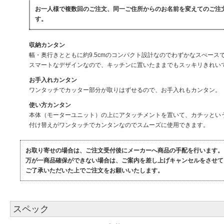
お一人様で複数回のご注文、同一ご住所からのお名前を変えてのご注
す。
収納カンタン
幅・奥行きとともに約9.5cmのコンパクト設計なのでわずかなスぺース
スマートなデザインなので、キッチンに置いたままでもスッキリきれい
お手入れカンタン
ワンタッチでカッター部分が取りはずせるので、お手入れもカンタン。
使い方カンタン
本体（モーターユニット）の上にアタッチメントを置いて、カチッとい
付け替えがワンタッチでカンタンなのでスムーズに使用できます。
お取り寄せの場合は、ご注文受付後にメーカーへ商品の手配を行います。
万が一商品確保ができない場合は、ご案内を差し上げキャンセルをさせて
ご了承いただいた上でご注文をお願いいたします。
スペック