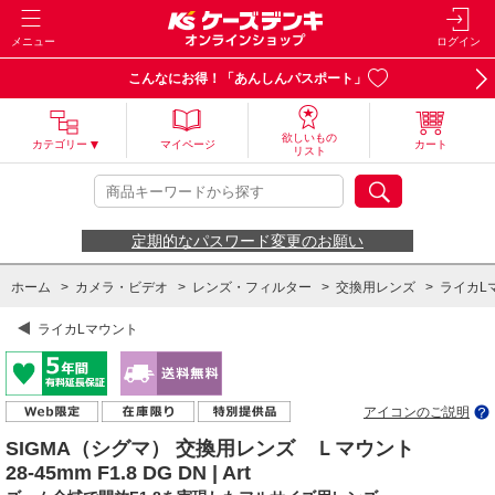
メニュー
ログイン
こんなにお得！「あんしんパスポート」
欲しいもの
カテゴリー
マイページ
カート
リスト
定期的なパスワード変更のお願い
ホーム
>
カメラ・ビデオ
>
レンズ・フィルター
>
交換用レンズ
>
ライカL
ライカLマウント
アイコンのご説明
SIGMA（シグマ） 交換用レンズ Ｌマウント
28-45mm F1.8 DG DN | Art