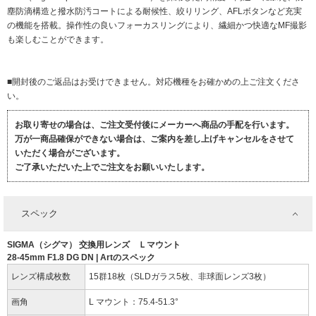
塵防滴構造と撥水防汚コートによる耐候性、絞りリング、AFLボタンなど充実
の機能を搭載。操作性の良いフォーカスリングにより、繊細かつ快適なMF撮影
も楽しむことができます。
■開封後のご返品はお受けできません。対応機種をお確かめの上ご注文くださ
い。
お取り寄せの場合は、ご注文受付後にメーカーへ商品の手配を行います。
万が一商品確保ができない場合は、ご案内を差し上げキャンセルをさせて
いただく場合がございます。
ご了承いただいた上でご注文をお願いいたします。
スペック
SIGMA（シグマ） 交換用レンズ Ｌマウント
28-45mm F1.8 DG DN | Artのスペック
レンズ構成枚数
15群18枚（SLDガラス5枚、非球面レンズ3枚）
画角
L マウント：75.4-51.3°