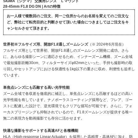
SIGMA（シグマ） 交換用レンズ Ｌマウント
28-45mm F1.8 DG DN | Artの特徴
お一人様で複数回のご注文、同一ご住所からのお名前を変えてのご注文な
ど、弊社にて転売目的と判断させて頂いた場合につきましてはご注文をキ
ャンセルさせて頂きます。
世界初※フルサイズ用、開放F1.8通しズームレンズ
（※ 2024年6月現在）
フルサイズ用として世界初、開放F1.8通しのズームレンズ開発に成功。さら
に、あらゆる撮影シーンに適応させるため、インナーズーム機構、ズーム全域
で最短撮影距離30cm、フィルターサイズφ82mmといった、手持ち撮影時の取
り回しやセットアップにおける快適性を1kg以下の重さに収め、利便性も追求し
ています。
単焦点レンズにも匹敵する高い光学性能
ズーム全域で各収差を徹底的に補正し、単焦点レンズにも匹敵するほどの高い
光学性能を有しています。ナノポーラスコーティング採用など、フレア、ゴー
ストに配慮した設計で、逆光環境でもクリアな描写が可能です。さらに、フォ
ーカスブリージングも抑制されているので、F1.8ズームレンズが提供する唯一
無二の表現力を動画撮影でも存分に活かせます。
快適な撮影をサポートする高速AFと各種機能
HLA（High-response Linear Actuator）を採用した高精度・高速AFに加え、防