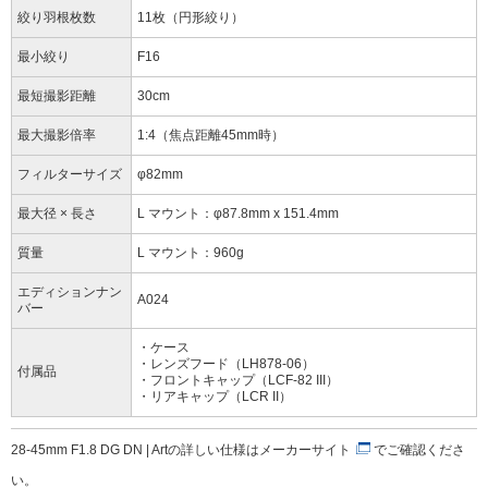
絞り羽根枚数
11枚（円形絞り）
最小絞り
F16
最短撮影距離
30cm
最大撮影倍率
1:4（焦点距離45mm時）
フィルターサイズ
φ82mm
最大径 × 長さ
L マウント：φ87.8mm x 151.4mm
質量
L マウント：960g
エディションナン
A024
バー
・ケース
・レンズフード（LH878-06）
付属品
・フロントキャップ（LCF-82 III）
・リアキャップ（LCR II）
28-45mm F1.8 DG DN | Artの詳しい仕様は
メーカーサイト
でご確認くださ
い。