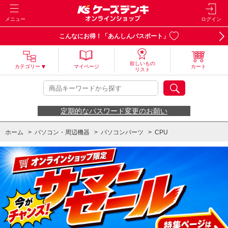
メニュー
ログイン
こんなにお得！「あんしんパスポート」
欲しいもの
カテゴリー
マイページ
カート
リスト
定期的なパスワード変更のお願い
ホーム
>
パソコン・周辺機器
>
パソコンパーツ
>
CPU
ホーム
>
【お買い得】CPU