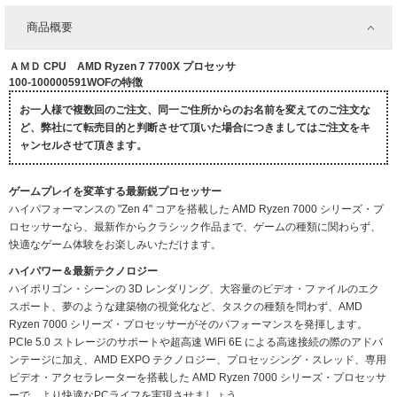
商品概要
ＡＭＤ CPU AMD Ryzen 7 7700X プロセッサ
100-100000591WOFの特徴
お一人様で複数回のご注文、同一ご住所からのお名前を変えてのご注文な
ど、弊社にて転売目的と判断させて頂いた場合につきましてはご注文をキ
ャンセルさせて頂きます。
ゲームプレイを変革する最新鋭プロセッサー
ハイパフォーマンスの "Zen 4" コアを搭載した AMD Ryzen 7000 シリーズ・プ
ロセッサーなら、最新作からクラシック作品まで、ゲームの種類に関わらず、
快適なゲーム体験をお楽しみいただけます。
ハイパワー＆最新テクノロジー
ハイポリゴン・シーンの 3D レンダリング、大容量のビデオ・ファイルのエク
スポート、夢のような建築物の視覚化など、タスクの種類を問わず、AMD
Ryzen 7000 シリーズ・プロセッサーがそのパフォーマンスを発揮します。
PCIe 5.0 ストレージのサポートや超高速 WiFi 6E による高速接続の際のアドバ
ンテージに加え、AMD EXPO テクノロジー、プロセッシング・スレッド、専用
ビデオ・アクセラレーターを搭載した AMD Ryzen 7000 シリーズ・プロセッサ
ーで、より快適なPCライフを実現させましょう。