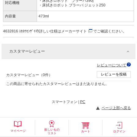
・床拭きロボット ブラーバ390j
対応機種
・床拭きロボット ブラーバ ジェット250
内容量
473ml
4632816 ﾕｶﾖｳｾﾝｻﾞｲの詳しい仕様は
メーカーサイト
でご確認ください。
カスタマーレビュー
レビューについて
レビューを投稿
カスタマーレビュー（0件）
この商品に寄せられたカスタマーレビューはまだありません。
スマートフォン |
PC
ページ上部へ戻る
欲しいもの
マイページ
カート
ログイン
リスト