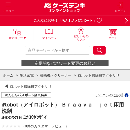
メニュー
ログイン
こんなにお得！「あんしんパスポート」
欲しいもの
カテゴリー
マイページ
カート
リスト
定期的なパスワード変更のお願い
ホーム
>
生活家電
>
掃除機・クリーナー
>
ロボット掃除機アクセサリ
ロボット掃除機アクセサリ
アイコンのご説明
iRobot（アイロボット） Ｂｒａａｖａ ｊｅｔ床用
洗剤
4632816 ﾕｶﾖｳｾﾝｻﾞｲ
（0件のカスタマーレビュー）