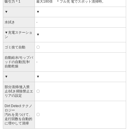
吸引力＊1
最大180倍 ＊フル充 電でスポット清掃時。
▼
▼
水拭き
-
▼充電ステーショ
▼
ン
ゴミ捨て自動
〇
自動給水/モップパ
ッドの自動洗浄/
-
自動乾燥
▼
▼
部分清掃/進入禁
止/拭き掃除禁止エ
〇
リアの設定
Dirt Detect テクノ
ロジー
汚れを見つけて、
〇
走行回数を自動的
に増やして清掃