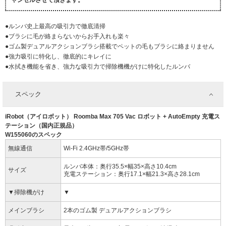
ャンセルさせて頂きます。
●ルンバ史上最高の吸引力で徹底清掃
●ブラシに毛が絡まらないからお手入れも楽々
●ゴム製デュアルアクションブラシ搭載でペットの毛もブラシに絡まりません
●強力吸引に特化し、徹底的にキレイに
●水拭き機能を省き、強力な吸引力で掃除機機がけに特化したルンバ
スペック
iRobot（アイロボット） Roomba Max 705 Vac ロボット + AutoEmpty 充電ス
テーション（国内正規品）
W155060のスペック
無線通信
Wi-Fi 2.4GHz帯/5GHz帯
ルンバ本体：奥行35.5×幅35×高さ10.4cm
サイズ
充電ステーション：奥行17.1×幅21.3×高さ28.1cm
▼掃除機がけ
▼
メインブラシ
2本のゴム製 デュアルアクションブラシ