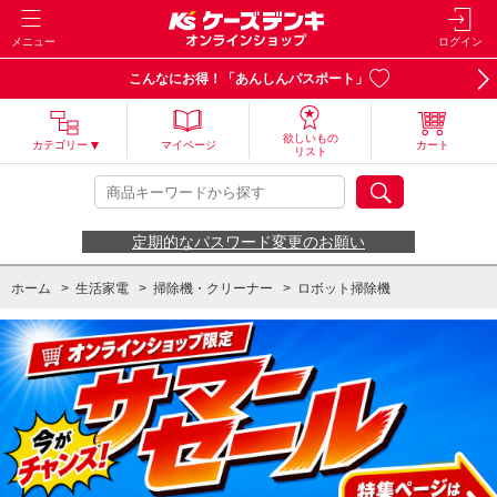
メニュー
ログイン
こんなにお得！「あんしんパスポート」
欲しいもの
カテゴリー
マイページ
カート
リスト
定期的なパスワード変更のお願い
ホーム
>
生活家電
>
掃除機・クリーナー
>
ロボット掃除機
ホーム
>
ルンバ2025新モデル