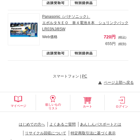
Panasonic（パナソニック）
エボルタＮＥＯ 単４電池８本 シュリンクパック
LR03NJ/8SW
720円
Web価格
(税込)
655円
(税別)
スマートフォン |
PC
ページ上部へ戻る
欲しいもの
マイページ
カート
ログイン
リスト
はじめての方へ
よくあるご質問
あんしんパスポートとは
リサイクル回収について
特定商取引法に基づく表示