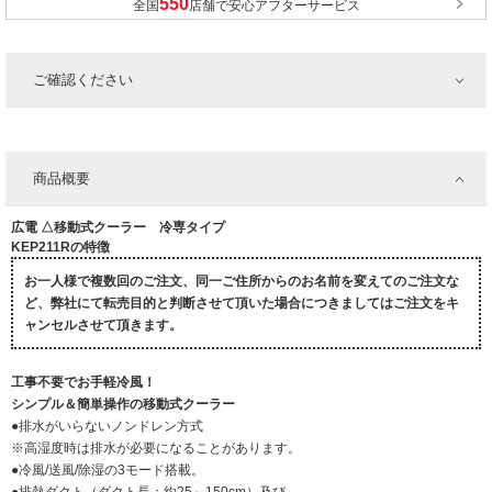
全国
店舗で安心アフターサービス
ご確認ください
商品概要
広電 △移動式クーラー 冷専タイプ
KEP211Rの特徴
お一人様で複数回のご注文、同一ご住所からのお名前を変えてのご注文な
ど、弊社にて転売目的と判断させて頂いた場合につきましてはご注文をキ
ャンセルさせて頂きます。
工事不要でお手軽冷風！
シンプル＆簡単操作の移動式クーラー
●排水がいらないノンドレン方式
※高湿度時は排水が必要になることがあります。
●冷風/送風/除湿の3モード搭載。