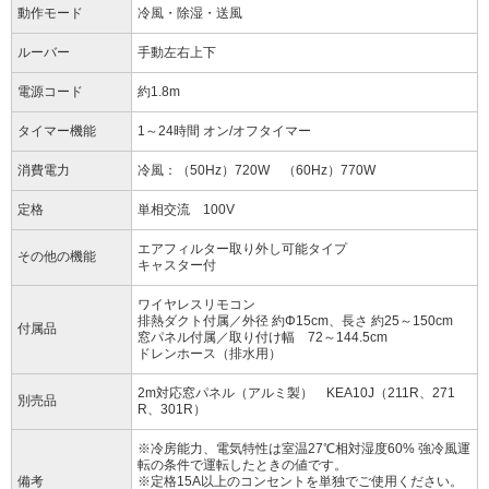
動作モード
冷風・除湿・送風
ルーバー
手動左右上下
電源コード
約1.8m
タイマー機能
1～24時間 オン/オフタイマー
消費電力
冷風：（50Hz）720W （60Hz）770W
定格
単相交流 100V
エアフィルター取り外し可能タイプ
その他の機能
キャスター付
ワイヤレスリモコン
排熱ダクト付属／外径 約Φ15cm、長さ 約25～150cm
付属品
窓パネル付属／取り付け幅 72～144.5cm
ドレンホース（排水用）
2m対応窓パネル（アルミ製） KEA10J（211R、271
別売品
R、301R）
※冷房能力、電気特性は室温27℃相対湿度60% 強冷風運
転の条件で運転したときの値です。
備考
※定格15A以上のコンセントを単独でご使用ください。