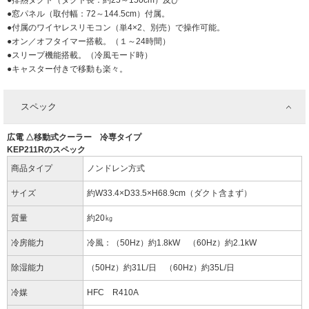
●排熱ダクト（ダクト長：約25～150cm）及び
●窓パネル（取付幅：72～144.5cm）付属。
●付属のワイヤレスリモコン（単4×2、別売）で操作可能。
●オン／オフタイマー搭載。（１～24時間）
●スリープ機能搭載。（冷風モード時）
●キャスター付きで移動も楽々。
スペック
広電 △移動式クーラー 冷専タイプ
KEP211Rのスペック
商品タイプ
ノンドレン方式
サイズ
約W33.4×D33.5×H68.9cm（ダクト含まず）
質量
約20㎏
冷房能力
冷風：（50Hz）約1.8kW （60Hz）約2.1kW
除湿能力
（50Hz）約31L/日 （60Hz）約35L/日
冷媒
HFC R410A