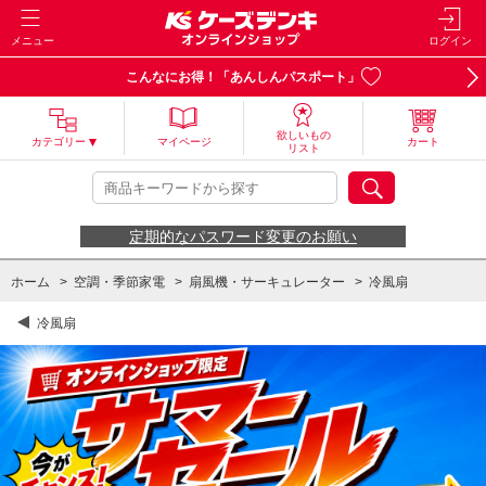
メニュー
ログイン
こんなにお得！「あんしんパスポート」
欲しいもの
カテゴリー
マイページ
カート
リスト
定期的なパスワード変更のお願い
ホーム
>
空調・季節家電
>
扇風機・サーキュレーター
>
冷風扇
冷風扇